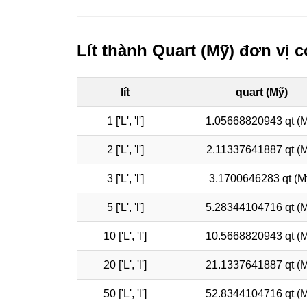
Lít thành Quart (Mỹ) đơn vị 
lít
quart (Mỹ)
1 ['L', 'l']
1.05668820943 qt (
2 ['L', 'l']
2.11337641887 qt (M
3 ['L', 'l']
3.1700646283 qt (M
5 ['L', 'l']
5.28344104716 qt (
10 ['L', 'l']
10.5668820943 qt (
20 ['L', 'l']
21.1337641887 qt (
50 ['L', 'l']
52.8344104716 qt (