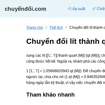
chuyểnđổi.com
💨 Áp suất
📏 Chiề
Trang chủ
Thể tích
Chuyển đổi lít thành 
Chuyển đổi lít thành 
sang các lít [['L', 'l']] thành quart (Mỹ) [qt (M
cũng được liệt kê. Ngoài ra, khám phá các côn
1 ['L', 'l'] = 1.05668820943 qt (Mỹ). Để chuyển 
ngược lại, chia cho nó (1 qt (Mỹ) = 0.946352946 ['
hàng ngày lẫn kỹ thuật, vì vậy việc chuyển đổi
Tham khảo nhanh