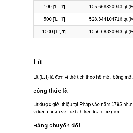
100 ['L', 'l']
105.668820943 qt (
500 ['L', 'l']
528.344104716 qt (
1000 ['L', 'l']
1056.68820943 qt (
Lít
Lít (L, l) là đơn vị thể tích theo hệ mét, bằng
công thức là
Lít được giới thiệu tại Pháp vào năm 1795 như 
vị tiêu chuẩn về thể tích trên toàn thế giới.
Bảng chuyển đổi