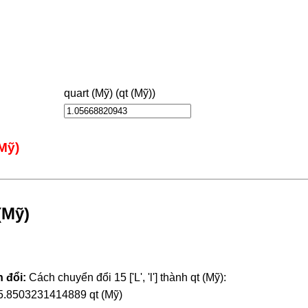
quart (Mỹ) (qt (Mỹ))
(Mỹ)
(Mỹ)
 đổi:
Cách chuyển đổi 15 ['L', 'l'] thành qt (Mỹ):
 15.8503231414889 qt (Mỹ)