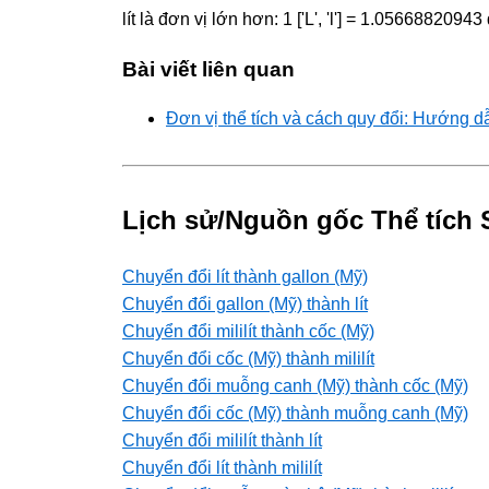
lít là đơn vị lớn hơn: 1 ['L', 'l'] = 1.05668820943 
Bài viết liên quan
Đơn vị thể tích và cách quy đổi: Hướng d
Lịch sử/Nguồn gốc Thể tích 
Chuyển đổi lít thành gallon (Mỹ)
Chuyển đổi gallon (Mỹ) thành lít
Chuyển đổi mililít thành cốc (Mỹ)
Chuyển đổi cốc (Mỹ) thành mililít
Chuyển đổi muỗng canh (Mỹ) thành cốc (Mỹ)
Chuyển đổi cốc (Mỹ) thành muỗng canh (Mỹ)
Chuyển đổi mililít thành lít
Chuyển đổi lít thành mililít