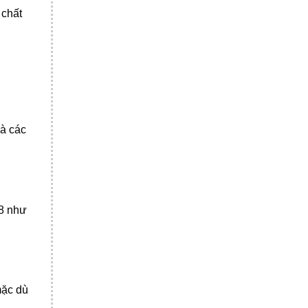
 chất
và các
18 như
mặc dù