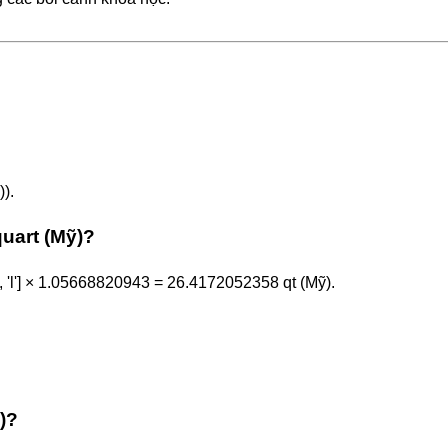
)).
quart (Mỹ)?
L', 'l'] × 1.05668820943 = 26.4172052358 qt (Mỹ).
)?