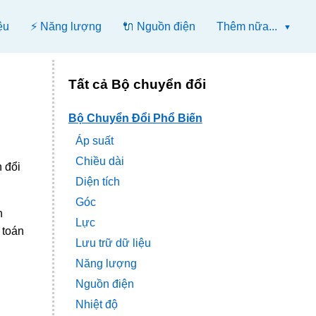
ệu
⚡ Năng lượng
🔌 Nguồn điện
Thêm nữa...
Tất cả Bộ chuyển đổi
Bộ Chuyển Đổi Phổ Biến
Áp suất
Chiều dài
n đổi
Diện tích
Góc
n
Lực
h toán
Lưu trữ dữ liệu
Năng lượng
Nguồn điện
Nhiệt độ