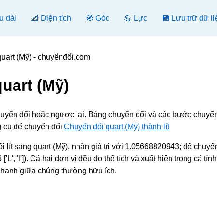
u dài
📐 Diện tích
🧭 Góc
💪 Lực
💾 Lưu trữ dữ li
quart (Mỹ) - chuyểnđổi.com
quart (Mỹ)
ỹ)], chuyển đổi hoặc ngược lại. Bảng chuyển đổi và các bước chuyể
g cụ để chuyển đổi
Chuyển đổi quart (Mỹ) thành lít
.
đổi lít sang quart (Mỹ), nhân giá trị với 1.05668820943; để chuyể
L', 'l']). Cả hai đơn vị đều đo thể tích và xuất hiện trong cả tín
 nhanh giữa chúng thường hữu ích.