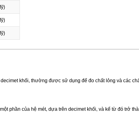
Mỹ)
Mỹ)
Mỹ)
 một decimet khối, thường được sử dụng để đo chất lỏng và các ch
một phần của hệ mét, dựa trên decimet khối, và kể từ đó trở th