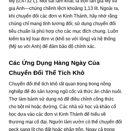
Mỹ (0,4732 L). Một sai lầm khác là trộn lẫn giạ Mỹ và
giạ Anh—chúng chênh lệch khoảng 1,13 lít. Ngoài ra,
khi chuyển đổi các đơn vị Kinh Thánh, hãy nhớ rằng
chúng chỉ mang tính tương đối; sử dụng chuyển đổi
tiêu chuẩn là phù hợp cho các mục đích chung. Luôn
kiểm tra kỹ loại đơn vị (khô so với lỏng) và hệ thống
(Mỹ so với Anh) để đảm bảo độ chính xác.
Các Ứng Dụng Hàng Ngày Của
Chuyển Đổi Thể Tích Khô
Chuyển đổi thể tích khô rất quan trọng trong nông
nghiệp để đo sản lượng ngũ cốc và thức ăn chăn nuôi.
Thợ làm bánh sử dụng nó để điều chỉnh công thức
cho bột mì hoặc đường. Các nhà sử học và khảo cổ
học dựa vào các đơn vị Kinh Thánh để hiểu về
thương mại cổ đại. Người làm vườn có thể chuyển đổi
peck sang lít cho đất hoặc phân trộn. Ngay cả trong