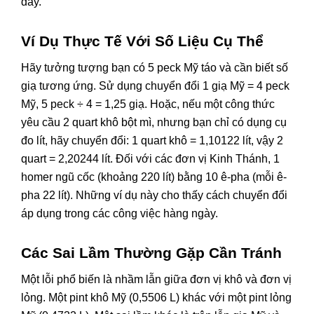
đây.
Ví Dụ Thực Tế Với Số Liệu Cụ Thể
Hãy tưởng tượng bạn có 5 peck Mỹ táo và cần biết số
giạ tương ứng. Sử dụng chuyển đổi 1 giạ Mỹ = 4 peck
Mỹ, 5 peck ÷ 4 = 1,25 giạ. Hoặc, nếu một công thức
yêu cầu 2 quart khô bột mì, nhưng bạn chỉ có dụng cụ
đo lít, hãy chuyển đổi: 1 quart khô = 1,10122 lít, vậy 2
quart = 2,20244 lít. Đối với các đơn vị Kinh Thánh, 1
homer ngũ cốc (khoảng 220 lít) bằng 10 ê-pha (mỗi ê-
pha 22 lít). Những ví dụ này cho thấy cách chuyển đổi
áp dụng trong các công việc hàng ngày.
Các Sai Lầm Thường Gặp Cần Tránh
Một lỗi phổ biến là nhầm lẫn giữa đơn vị khô và đơn vị
lỏng. Một pint khô Mỹ (0,5506 L) khác với một pint lỏng