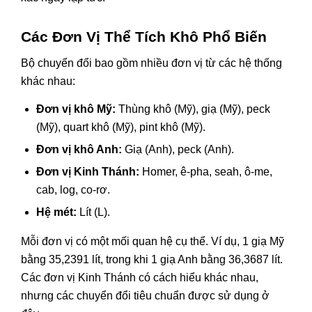
Các Đơn Vị Thể Tích Khô Phổ Biến
Bộ chuyển đổi bao gồm nhiều đơn vị từ các hệ thống
khác nhau:
Đơn vị khô Mỹ:
Thùng khô (Mỹ), giạ (Mỹ), peck
(Mỹ), quart khô (Mỹ), pint khô (Mỹ).
Đơn vị khô Anh:
Giạ (Anh), peck (Anh).
Đơn vị Kinh Thánh:
Homer, ê-pha, seah, ô-me,
cab, log, co-rơ.
Hệ mét:
Lít (L).
Mỗi đơn vị có một mối quan hệ cụ thể. Ví dụ, 1 giạ Mỹ
bằng 35,2391 lít, trong khi 1 giạ Anh bằng 36,3687 lít.
Các đơn vị Kinh Thánh có cách hiểu khác nhau,
nhưng các chuyển đổi tiêu chuẩn được sử dụng ở