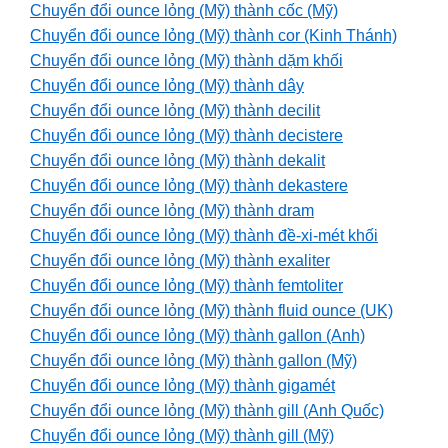
Chuyển đổi ounce lỏng (Mỹ) thành cốc (Mỹ)
Chuyển đổi ounce lỏng (Mỹ) thành cor (Kinh Thánh)
Chuyển đổi ounce lỏng (Mỹ) thành dặm khối
Chuyển đổi ounce lỏng (Mỹ) thành dây
Chuyển đổi ounce lỏng (Mỹ) thành decilit
Chuyển đổi ounce lỏng (Mỹ) thành decistere
Chuyển đổi ounce lỏng (Mỹ) thành dekalit
Chuyển đổi ounce lỏng (Mỹ) thành dekastere
Chuyển đổi ounce lỏng (Mỹ) thành dram
Chuyển đổi ounce lỏng (Mỹ) thành đề-xi-mét khối
Chuyển đổi ounce lỏng (Mỹ) thành exaliter
Chuyển đổi ounce lỏng (Mỹ) thành femtoliter
Chuyển đổi ounce lỏng (Mỹ) thành fluid ounce (UK)
Chuyển đổi ounce lỏng (Mỹ) thành gallon (Anh)
Chuyển đổi ounce lỏng (Mỹ) thành gallon (Mỹ)
Chuyển đổi ounce lỏng (Mỹ) thành gigamét
Chuyển đổi ounce lỏng (Mỹ) thành gill (Anh Quốc)
Chuyển đổi ounce lỏng (Mỹ) thành gill (Mỹ)