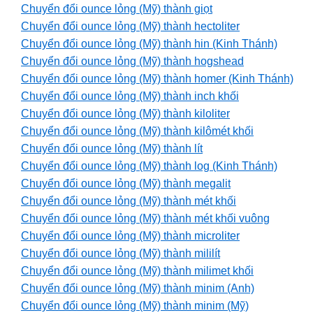
Chuyển đổi ounce lỏng (Mỹ) thành giọt
Chuyển đổi ounce lỏng (Mỹ) thành hectoliter
Chuyển đổi ounce lỏng (Mỹ) thành hin (Kinh Thánh)
Chuyển đổi ounce lỏng (Mỹ) thành hogshead
Chuyển đổi ounce lỏng (Mỹ) thành homer (Kinh Thánh)
Chuyển đổi ounce lỏng (Mỹ) thành inch khối
Chuyển đổi ounce lỏng (Mỹ) thành kiloliter
Chuyển đổi ounce lỏng (Mỹ) thành kilômét khối
Chuyển đổi ounce lỏng (Mỹ) thành lít
Chuyển đổi ounce lỏng (Mỹ) thành log (Kinh Thánh)
Chuyển đổi ounce lỏng (Mỹ) thành megalit
Chuyển đổi ounce lỏng (Mỹ) thành mét khối
Chuyển đổi ounce lỏng (Mỹ) thành mét khối vuông
Chuyển đổi ounce lỏng (Mỹ) thành microliter
Chuyển đổi ounce lỏng (Mỹ) thành mililít
Chuyển đổi ounce lỏng (Mỹ) thành milimet khối
Chuyển đổi ounce lỏng (Mỹ) thành minim (Anh)
Chuyển đổi ounce lỏng (Mỹ) thành minim (Mỹ)