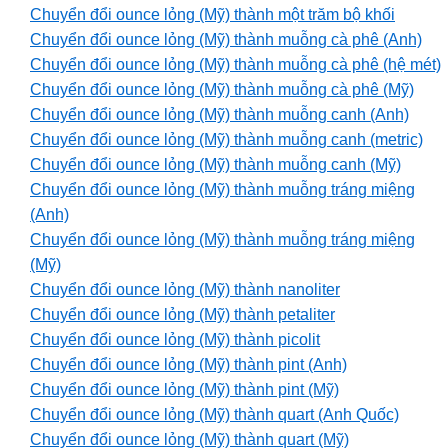
Chuyển đổi ounce lỏng (Mỹ) thành một trăm bộ khối
Chuyển đổi ounce lỏng (Mỹ) thành muỗng cà phê (Anh)
Chuyển đổi ounce lỏng (Mỹ) thành muỗng cà phê (hệ mét)
Chuyển đổi ounce lỏng (Mỹ) thành muỗng cà phê (Mỹ)
Chuyển đổi ounce lỏng (Mỹ) thành muỗng canh (Anh)
Chuyển đổi ounce lỏng (Mỹ) thành muỗng canh (metric)
Chuyển đổi ounce lỏng (Mỹ) thành muỗng canh (Mỹ)
Chuyển đổi ounce lỏng (Mỹ) thành muỗng tráng miệng
(Anh)
Chuyển đổi ounce lỏng (Mỹ) thành muỗng tráng miệng
(Mỹ)
Chuyển đổi ounce lỏng (Mỹ) thành nanoliter
Chuyển đổi ounce lỏng (Mỹ) thành petaliter
Chuyển đổi ounce lỏng (Mỹ) thành picolit
Chuyển đổi ounce lỏng (Mỹ) thành pint (Anh)
Chuyển đổi ounce lỏng (Mỹ) thành pint (Mỹ)
Chuyển đổi ounce lỏng (Mỹ) thành quart (Anh Quốc)
Chuyển đổi ounce lỏng (Mỹ) thành quart (Mỹ)