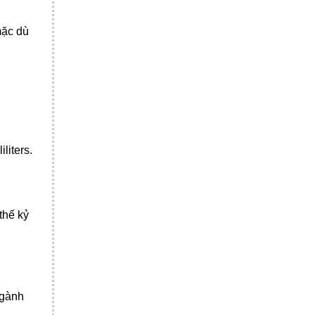
mặc dù
liters.
thế kỷ
ngành