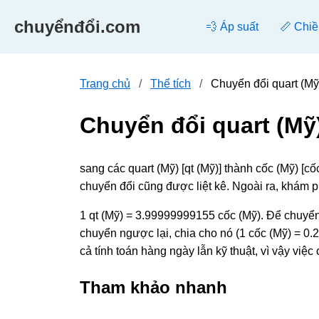
chuyểnđổi.com
💨 Áp suất
📏 Chiề
Trang chủ
Thể tích
Chuyển đổi quart (Mỹ
Chuyển đổi quart (Mỹ
sang các quart (Mỹ) [qt (Mỹ)] thành cốc (Mỹ) [
chuyển đổi cũng được liệt kê. Ngoài ra, khám 
1 qt (Mỹ) = 3.99999999155 cốc (Mỹ). Để chuyển 
chuyển ngược lại, chia cho nó (1 cốc (Mỹ) = 0.2
cả tính toán hàng ngày lẫn kỹ thuật, vì vậy vi
Tham khảo nhanh