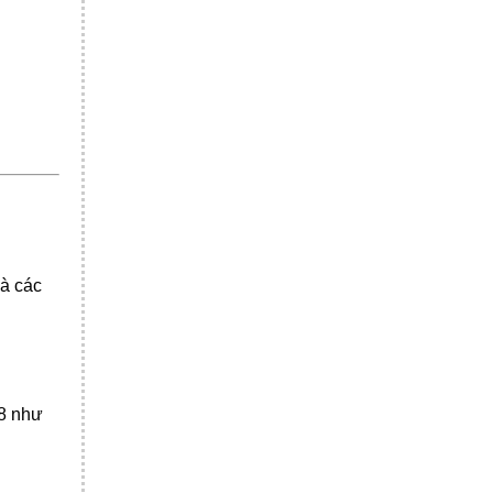
và các
18 như