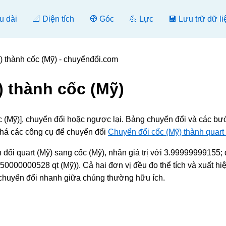
u dài
📐 Diện tích
🧭 Góc
💪 Lực
💾 Lưu trữ dữ li
) thành cốc (Mỹ) - chuyểnđổi.com
) thành cốc (Mỹ)
cốc (Mỹ)], chuyển đổi hoặc ngược lại. Bảng chuyển đổi và các bư
phá các công cụ để chuyển đổi
Chuyển đổi cốc (Mỹ) thành quart
đổi quart (Mỹ) sang cốc (Mỹ), nhân giá trị với 3.99999999155;
50000000528 qt (Mỹ)). Cả hai đơn vị đều đo thể tích và xuất hi
ệc chuyển đổi nhanh giữa chúng thường hữu ích.