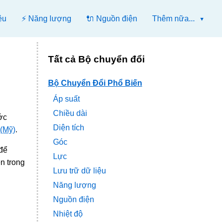
ệu
⚡ Năng lượng
🔌 Nguồn điện
Thêm nữa...
Tất cả Bộ chuyển đổi
Bộ Chuyển Đổi Phổ Biến
Áp suất
Chiều dài
ớc
Diện tích
 (Mỹ)
.
Góc
 để
Lực
ện trong
Lưu trữ dữ liệu
Năng lượng
Nguồn điện
Nhiệt độ