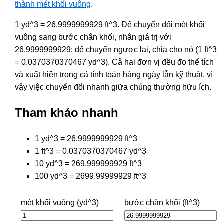
thành mét khối vuông
.
1 yd^3 = 26.9999999929 ft^3. Để chuyển đổi mét khối
vuông sang bước chân khối, nhân giá trị với
26.9999999929; để chuyển ngược lại, chia cho nó (1 ft^3
= 0.0370370370467 yd^3). Cả hai đơn vị đều đo thể tích
và xuất hiện trong cả tính toán hàng ngày lẫn kỹ thuật, vì
vậy việc chuyển đổi nhanh giữa chúng thường hữu ích.
Tham khảo nhanh
1 yd^3 = 26.9999999929 ft^3
1 ft^3 = 0.0370370370467 yd^3
10 yd^3 = 269.999999929 ft^3
100 yd^3 = 2699.99999929 ft^3
mét khối vuông (yd^3)
bước chân khối (ft^3)