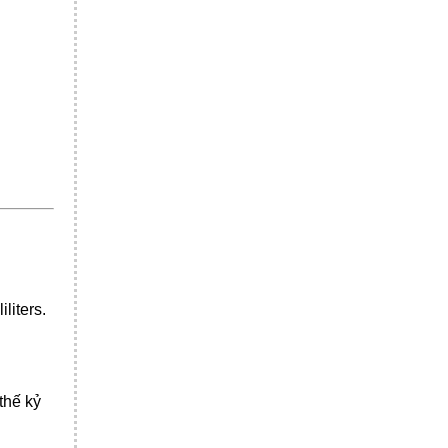
liters.
thế kỷ