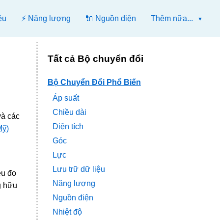
ệu
⚡ Năng lượng
🔌 Nguồn điện
Thêm nữa...
Tất cả Bộ chuyển đổi
Bộ Chuyển Đổi Phổ Biến
Áp suất
Chiều dài
và các
Diện tích
Mỹ)
Góc
Lực
Lưu trữ dữ liệu
ều đo
Năng lượng
g hữu
Nguồn điện
Nhiệt độ