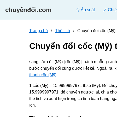
chuyểnđổi.com
💨 Áp suất
📏 Chiề
Trang chủ
Thể tích
Chuyển đổi cốc (Mỹ)
Chuyển đổi cốc (Mỹ)
sang các cốc (Mỹ) [cốc (Mỹ)] thành muỗng canh 
bước chuyển đổi cũng được liệt kê. Ngoài ra,
thành cốc (Mỹ)
.
1 cốc (Mỹ) = 15.9999997971 tbsp (Mỹ). Để chuy
15.9999997971; để chuyển ngược lại, chia cho 
thể tích và xuất hiện trong cả tính toán hàng n
ích.