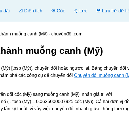
u dài
📐 Diện tích
🧭 Góc
💪 Lực
💾 Lưu trữ dữ li
 thành muỗng canh (Mỹ) - chuyểnđổi.com
 thành muỗng canh (Mỹ)
(Mỹ) [tbsp (Mỹ)], chuyển đổi hoặc ngược lại. Bảng chuyển đổi 
 khám phá các công cụ để chuyển đổi
Chuyển đổi muỗng canh (
ển đổi cốc (Mỹ) sang muỗng canh (Mỹ), nhân giá trị với
nó (1 tbsp (Mỹ) = 0.0625000007925 cốc (Mỹ)). Cả hai đơn vị đ
gày lẫn kỹ thuật, vì vậy việc chuyển đổi nhanh giữa chúng thườn