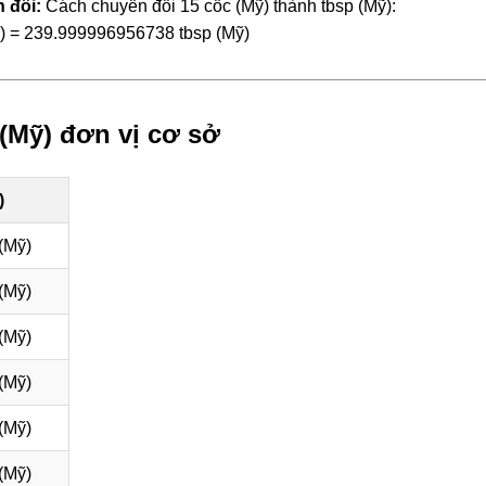
 đổi:
Cách chuyển đổi 15 cốc (Mỹ) thành tbsp (Mỹ):
ỹ) = 239.999996956738 tbsp (Mỹ)
(Mỹ) đơn vị cơ sở
)
(Mỹ)
(Mỹ)
(Mỹ)
(Mỹ)
(Mỹ)
(Mỹ)