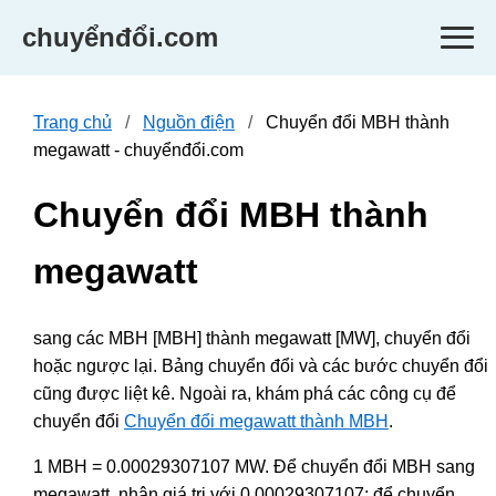
chuyểnđổi.com
Trang chủ
Nguồn điện
Chuyển đổi MBH thành
megawatt - chuyểnđổi.com
Chuyển đổi MBH thành
megawatt
sang các MBH [MBH] thành megawatt [MW], chuyển đổi
hoặc ngược lại. Bảng chuyển đổi và các bước chuyển đổi
cũng được liệt kê. Ngoài ra, khám phá các công cụ để
chuyển đổi
Chuyển đổi megawatt thành MBH
.
1 MBH = 0.00029307107 MW. Để chuyển đổi MBH sang
megawatt, nhân giá trị với 0.00029307107; để chuyển