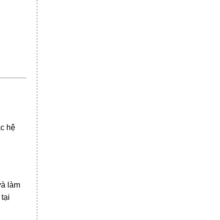
ác hệ
và làm
tại