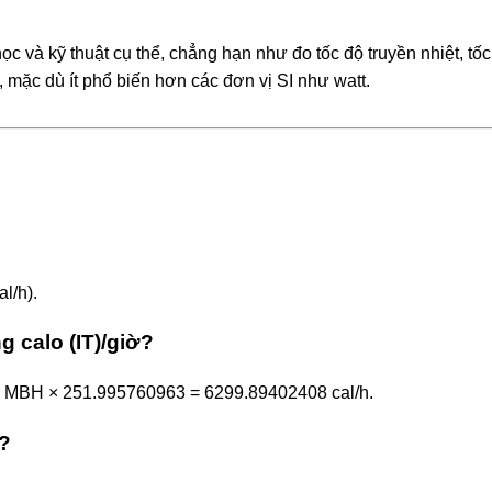
 và kỹ thuật cụ thể, chẳng hạn như đo tốc độ truyền nhiệt, tốc
t, mặc dù ít phổ biến hơn các đơn vị SI như watt.
l/h).
 calo (IT)/giờ?
25 MBH × 251.995760963 = 6299.89402408 cal/h.
ờ?