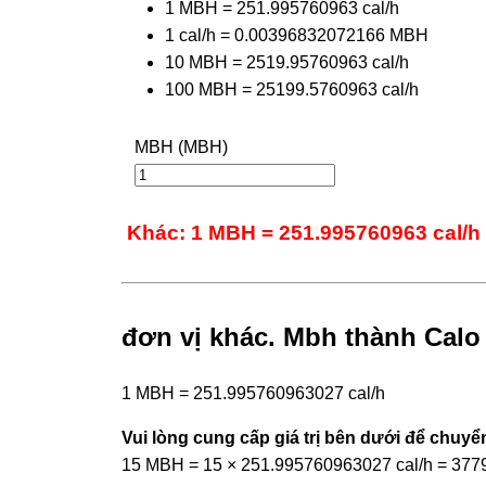
1 MBH = 251.995760963 cal/h
1 cal/h = 0.00396832072166 MBH
10 MBH = 2519.95760963 cal/h
100 MBH = 25199.5760963 cal/h
MBH (MBH)
Khác: 1 MBH = 251.995760963 cal/h
đơn vị khác. Mbh thành Calo (
1 MBH = 251.995760963027 cal/h
Vui lòng cung cấp giá trị bên dưới để chuyển
15 MBH = 15 × 251.995760963027 cal/h = 377