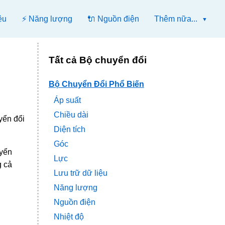
ệu
⚡ Năng lượng
🔌 Nguồn điện
Thêm nữa...
Tất cả Bộ chuyển đổi
Bộ Chuyển Đổi Phổ Biến
Áp suất
Chiều dài
yển đổi
Diện tích
Góc
uyển
Lực
g cả
Lưu trữ dữ liệu
Năng lượng
Nguồn điện
Nhiệt độ