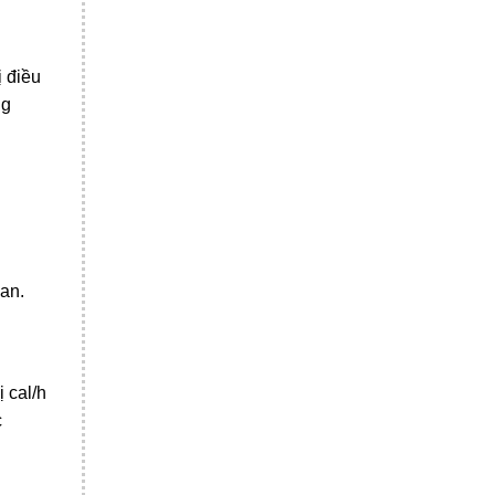
 điều
ng
ian.
 cal/h
c