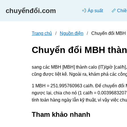
chuyểnđổi.com
💨 Áp suất
📏 Chiề
Trang chủ
Nguồn điện
Chuyển đổi MBH t
Chuyển đổi MBH thành
sang các MBH [MBH] thành calo (IT)/giờ [cal/h
cũng được liệt kê. Ngoài ra, khám phá các côn
1 MBH = 251.995760963 cal/h. Để chuyển đổi M
ngược lại, chia cho nó (1 cal/h = 0.003968320
tính toán hàng ngày lẫn kỹ thuật, vì vậy việc 
Tham khảo nhanh