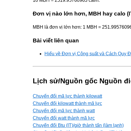
10 MBH = 2519.95760963 cal/h.
Đơn vị nào lớn hơn, MBH hay calo (I
MBH là đơn vị lớn hơn: 1 MBH = 251.99576096
Bài viết liên quan
Hiểu về Đơn vị Công suất và Cách Quy Đ
Lịch sử/Nguồn gốc Nguồn đi
Chuyển đổi mã lực thành kilowatt
Chuyển đổi kilowatt thành mã lực
Chuyển đổi mã lực thành watt
Chuyển đổi watt thành mã lực
Chuyển đổi Btu (IT)/giờ thành tấn (làm lạnh)