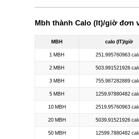
Mbh thành Calo (It)/giờ đơn 
MBH
calo (IT)/giờ
1 MBH
251.995760963 cal
2 MBH
503.991521926 cal
3 MBH
755.987282889 cal
5 MBH
1259.97880482 cal
10 MBH
2519.95760963 cal
20 MBH
5039.91521926 cal
50 MBH
12599.7880482 cal