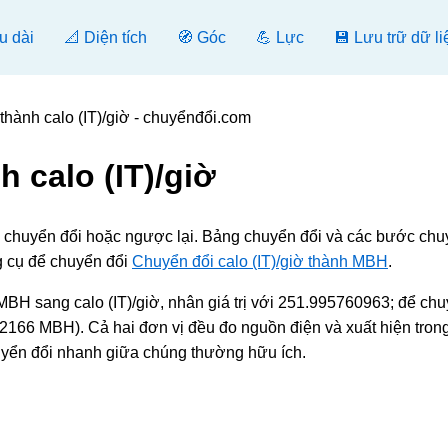
u dài
📐 Diện tích
🧭 Góc
💪 Lực
💾 Lưu trữ dữ li
hành calo (IT)/giờ - chuyểnđổi.com
 calo (IT)/giờ
], chuyển đổi hoặc ngược lại. Bảng chuyển đổi và các bước chu
g cụ để chuyển đổi
Chuyển đổi calo (IT)/giờ thành MBH
.
BH sang calo (IT)/giờ, nhân giá trị với 251.995760963; để ch
72166 MBH). Cả hai đơn vị đều đo nguồn điện và xuất hiện tron
chuyển đổi nhanh giữa chúng thường hữu ích.