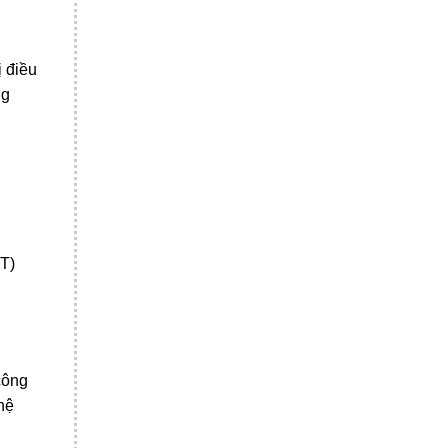
 điều
ng
IT)
công
hệ