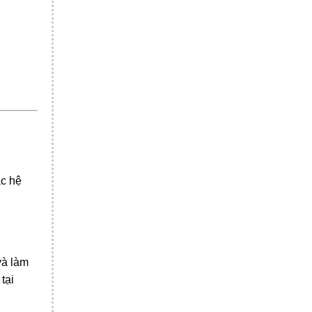
ác hệ
và làm
tại