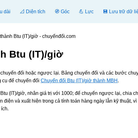
u dài
📐 Diện tích
🧭 Góc
💪 Lực
💾 Lưu trữ dữ li
hành Btu (IT)/giờ - chuyểnđổi.com
 Btu (IT)/giờ
, chuyển đổi hoặc ngược lại. Bảng chuyển đổi và các bước chu
g cụ để chuyển đổi
Chuyển đổi Btu (IT)/giờ thành MBH
.
 (IT)/giờ, nhân giá trị với 1000; để chuyển ngược lại, chia ch
điện và xuất hiện trong cả tính toán hàng ngày lẫn kỹ thuật, vì
ích.