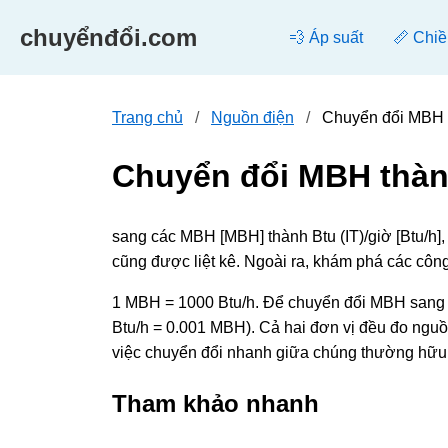
chuyểnđổi.com
💨 Áp suất
📏 Chiề
Trang chủ
Nguồn điện
Chuyển đổi MBH t
Chuyển đổi MBH thành
sang các MBH [MBH] thành Btu (IT)/giờ [Btu/h]
cũng được liệt kê. Ngoài ra, khám phá các côn
1 MBH = 1000 Btu/h. Để chuyển đổi MBH sang Btu
Btu/h = 0.001 MBH). Cả hai đơn vị đều đo nguồn 
việc chuyển đổi nhanh giữa chúng thường hữu 
Tham khảo nhanh