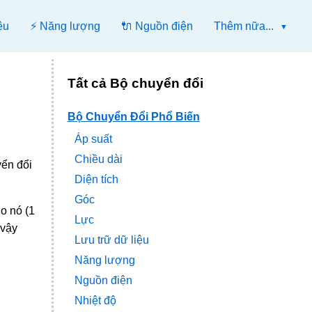
ệu
⚡ Năng lượng
🔌 Nguồn điện
Thêm nữa...
Tất cả Bộ chuyển đổi
Bộ Chuyển Đổi Phổ Biến
Áp suất
Chiều dài
yển đổi
Diện tích
Góc
o nó (1
Lực
 vậy
Lưu trữ dữ liệu
Năng lượng
Nguồn điện
Nhiệt độ