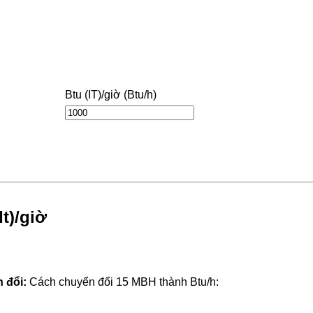
Btu (IT)/giờ (Btu/h)
t)/giờ
 đổi:
Cách chuyển đổi 15 MBH thành Btu/h: