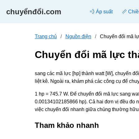
chuyểnđổi.com
💨 Áp suất
📏 Chiề
Trang chủ
Nguồn điện
Chuyển đổi mã lự
Chuyển đổi mã lực th
sang các mã lực [hp] thành watt [W], chuyển đ
liệt kê. Ngoài ra, khám phá các công cụ để chu
1 hp = 745.7 W. Để chuyển đổi mã lực sang watt
0.00134102185866 hp). Cả hai đơn vị đều đo ngu
việc chuyển đổi nhanh giữa chúng thường hữu 
Tham khảo nhanh