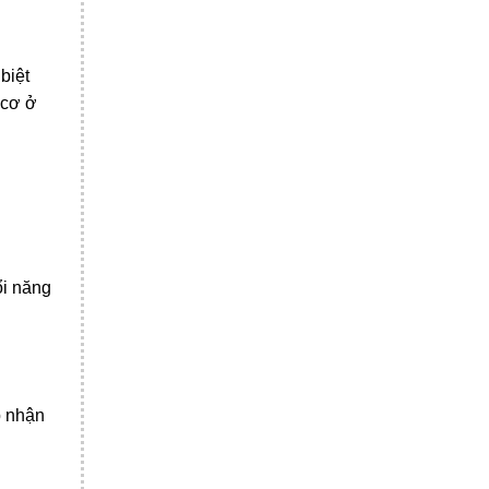
biệt
 cơ ở
ổi năng
p nhận