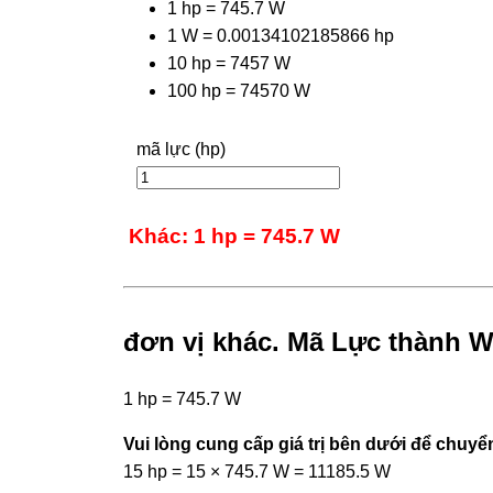
1 hp = 745.7 W
1 W = 0.00134102185866 hp
10 hp = 7457 W
100 hp = 74570 W
mã lực (hp)
Khác: 1 hp = 745.7 W
đơn vị khác. Mã Lực thành W
1 hp = 745.7 W
Vui lòng cung cấp giá trị bên dưới để chuyển
15 hp = 15 × 745.7 W = 11185.5 W