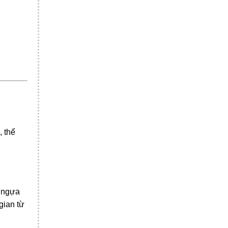
, thể
i ngựa
gian từ