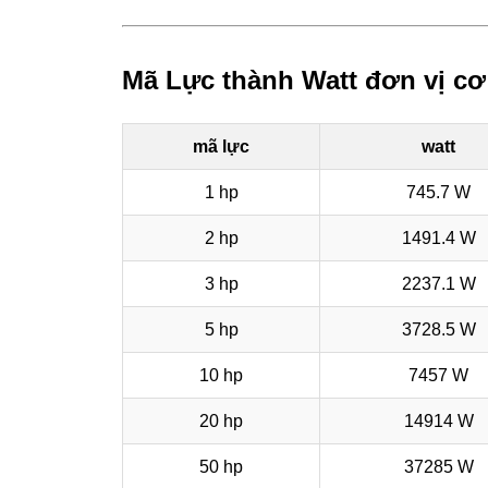
Mã Lực thành Watt đơn vị cơ
mã lực
watt
1 hp
745.7 W
2 hp
1491.4 W
3 hp
2237.1 W
5 hp
3728.5 W
10 hp
7457 W
20 hp
14914 W
50 hp
37285 W