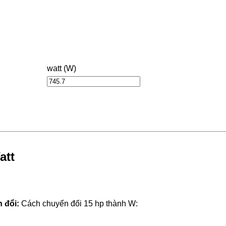
watt (W)
att
 đổi:
Cách chuyển đổi 15 hp thành W: