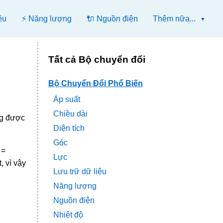
ệu
⚡ Năng lượng
🔌 Nguồn điện
Thêm nữa...
Tất cả Bộ chuyển đổi
Bộ Chuyển Đổi Phổ Biến
Áp suất
Chiều dài
ng được
Diện tích
Góc
 =
Lực
, vì vậy
Lưu trữ dữ liệu
Năng lượng
Nguồn điện
Nhiệt độ