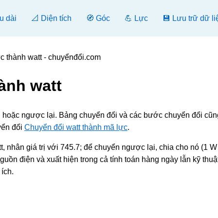
u dài
📐 Diện tích
🧭 Góc
💪 Lực
💾 Lưu trữ dữ li
c thành watt - chuyểnđổi.com
ành watt
ổi hoặc ngược lại. Bảng chuyển đổi và các bước chuyển đổi cũ
yển đổi
Chuyển đổi watt thành mã lực
.
, nhân giá trị với 745.7; để chuyển ngược lại, chia cho nó (1 W
ồn điện và xuất hiện trong cả tính toán hàng ngày lẫn kỹ thuật
ích.