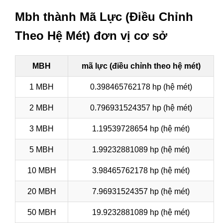
Mbh thành Mã Lực (Điều Chỉnh
Theo Hệ Mét) đơn vị cơ sở
MBH
mã lực (điều chỉnh theo hệ mét)
1 MBH
0.398465762178 hp (hệ mét)
2 MBH
0.796931524357 hp (hệ mét)
3 MBH
1.19539728654 hp (hệ mét)
5 MBH
1.99232881089 hp (hệ mét)
10 MBH
3.98465762178 hp (hệ mét)
20 MBH
7.96931524357 hp (hệ mét)
50 MBH
19.9232881089 hp (hệ mét)