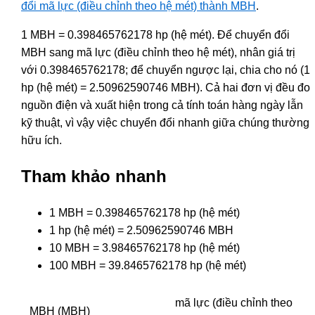
đổi mã lực (điều chỉnh theo hệ mét) thành MBH
.
1 MBH = 0.398465762178 hp (hệ mét). Để chuyển đổi
MBH sang mã lực (điều chỉnh theo hệ mét), nhân giá trị
với 0.398465762178; để chuyển ngược lại, chia cho nó (1
hp (hệ mét) = 2.50962590746 MBH). Cả hai đơn vị đều đo
nguồn điện và xuất hiện trong cả tính toán hàng ngày lẫn
kỹ thuật, vì vậy việc chuyển đổi nhanh giữa chúng thường
hữu ích.
Tham khảo nhanh
1 MBH = 0.398465762178 hp (hệ mét)
1 hp (hệ mét) = 2.50962590746 MBH
10 MBH = 3.98465762178 hp (hệ mét)
100 MBH = 39.8465762178 hp (hệ mét)
mã lực (điều chỉnh theo
MBH (MBH)