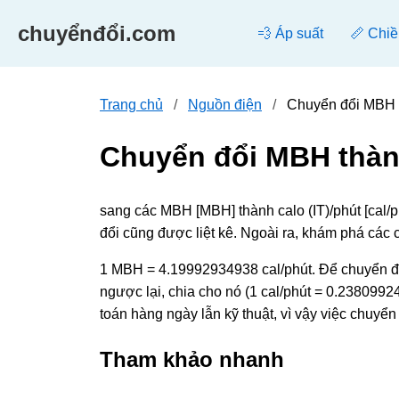
chuyểnđổi.com
💨 Áp suất
📏 Chiề
Trang chủ
Nguồn điện
Chuyển đổi MBH t
Chuyển đổi MBH thành
sang các MBH [MBH] thành calo (IT)/phút [cal/
đổi cũng được liệt kê. Ngoài ra, khám phá các
1 MBH = 4.19992934938 cal/phút. Để chuyển đổ
ngược lại, chia cho nó (1 cal/phút = 0.2380992
toán hàng ngày lẫn kỹ thuật, vì vậy việc chuyể
Tham khảo nhanh