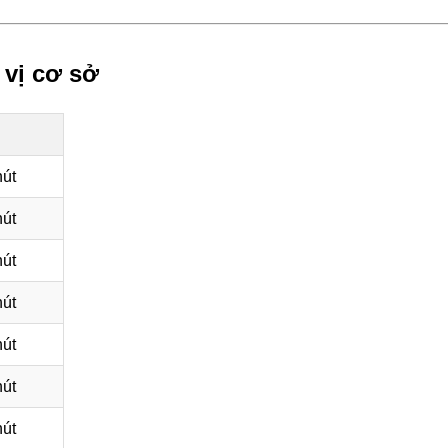
 vị cơ sở
út
út
út
út
út
út
út