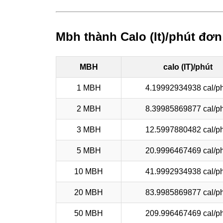
Mbh thành Calo (It)/phút đơn
MBH
calo (IT)/phút
1 MBH
4.19992934938 cal/ph
2 MBH
8.39985869877 cal/ph
3 MBH
12.5997880482 cal/ph
5 MBH
20.9996467469 cal/ph
10 MBH
41.9992934938 cal/ph
20 MBH
83.9985869877 cal/ph
50 MBH
209.996467469 cal/ph