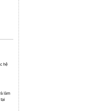
ác hệ
và làm
tại