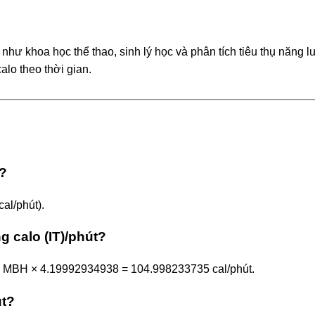
như khoa học thể thao, sinh lý học và phân tích tiêu thụ năng 
alo theo thời gian.
t?
al/phút).
 calo (IT)/phút?
25 MBH × 4.19992934938 = 104.998233735 cal/phút.
út?