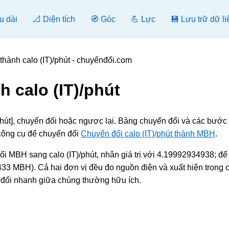
u dài
📐 Diện tích
🧭 Góc
💪 Lực
💾 Lưu trữ dữ li
hành calo (IT)/phút - chuyểnđổi.com
 calo (IT)/phút
phút], chuyển đổi hoặc ngược lại. Bảng chuyển đổi và các bướ
 công cụ để chuyển đổi
Chuyển đổi calo (IT)/phút thành MBH
.
i MBH sang calo (IT)/phút, nhân giá trị với 4.19992934938; đ
433 MBH). Cả hai đơn vị đều đo nguồn điện và xuất hiện trong c
n đổi nhanh giữa chúng thường hữu ích.