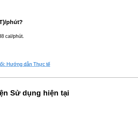
T)/phút?
8 cal/phút.
ổi: Hướng dẫn Thực tế
ện Sử dụng hiện tại