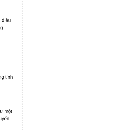
 điều
ng
ng tính
hư một
huyển