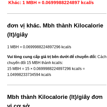
Khác: 1 MBH = 0.0699988224897 kcal/s
đơn vị khác. Mbh thành Kilocalorie
(It)/giây
1 MBH = 0.0699988224897296 kcal/s
Vui lòng cung cấp giá trị bên dưới để chuyển đổi:
Cách
chuyển đổi 15 MBH thành kcal/s:
15 MBH = 15 × 0.0699988224897296 kcal/s =
1.04998233734594 kcal/s
Mbh thành Kilocalorie (It)/giây đơn
vị cơ sở