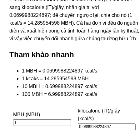
sang kilocalorie (IT)/giây, nhân giá trị với
0.0699988224897; để chuyển ngược lại, chia cho nó (1
kcal/s = 14.285954598 MBH). Cả hai đơn vị đều đo nguồn
điện và xuất hiện trong cả tính toán hàng ngày lẫn kỹ thuật,
vì vậy việc chuyển đổi nhanh giữa chúng thường hữu ích.
Tham khảo nhanh
1 MBH = 0.0699988224897 kcal/s
1 kcal/s = 14.285954598 MBH
10 MBH = 0.699988224897 kcal/s
100 MBH = 6.99988224897 kcal/s
kilocalorie (IT)/giây
MBH (MBH)
(kcal/s)