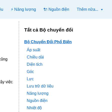
ệu
⚡ Năng lượng
🔌 Nguồn điện
Thêm nữa...
Tất cả Bộ chuyển đổi
Bộ Chuyển Đổi Phổ Biến
Áp suất
Chiều dài
 cũng
Diện tích
Góc
Lực
vậy việc
Lưu trữ dữ liệu
Năng lượng
Nguồn điện
Nhiệt độ