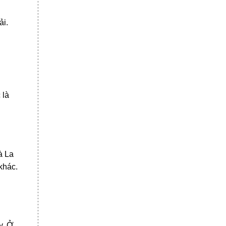
ải.
 là
à La
khác.
y. Ở