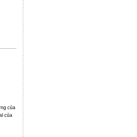
ưng của
al của