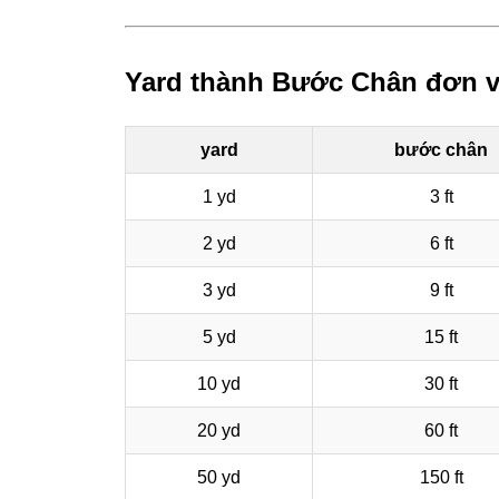
Yard thành Bước Chân đơn v
yard
bước chân
1 yd
3 ft
2 yd
6 ft
3 yd
9 ft
5 yd
15 ft
10 yd
30 ft
20 yd
60 ft
50 yd
150 ft