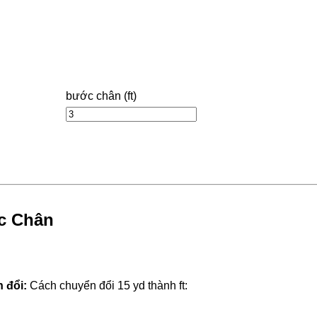
bước chân (ft)
ớc Chân
 đổi:
Cách chuyển đổi 15 yd thành ft: