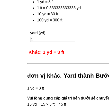
1 yd = 3 ft
1 ft = 0.333333333333 yd
10 yd = 30 ft
100 yd = 300 ft
yard (yd)
Khác: 1 yd = 3 ft
đơn vị khác. Yard thành Bư
1 yd = 3 ft
Vui lòng cung cấp giá trị bên dưới để chuyển
15 yd = 15 × 3 ft = 45 ft