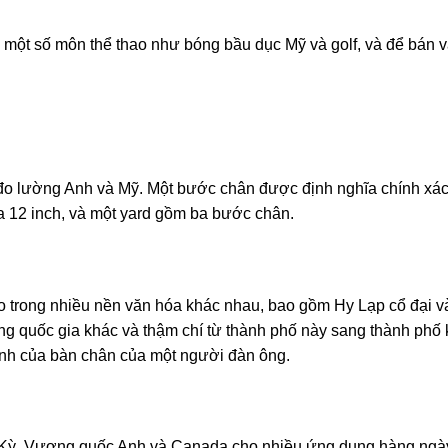
 một số môn thể thao như bóng bầu dục Mỹ và golf, và để bán v
 đo lường Anh và Mỹ. Một bước chân được định nghĩa chính xác
 12 inch, và một yard gồm ba bước chân.
 trong nhiều nền văn hóa khác nhau, bao gồm Hy Lạp cổ đại v
ang quốc gia khác và thậm chí từ thành phố này sang thành phố 
bình của bàn chân của một người đàn ông.
a Kỳ, Vương quốc Anh và Canada cho nhiều ứng dụng hàng ngà