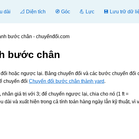
u dài
📐 Diện tích
🧭 Góc
💪 Lực
💾 Lưu trữ dữ li
ành bước chân - chuyểnđổi.com
nh bước chân
ển đổi hoặc ngược lại. Bảng chuyển đổi và các bước chuyển đổi
để chuyển đổi
Chuyển đổi bước chân thành yard
.
nhân giá trị với 3; để chuyển ngược lại, chia cho nó (1 ft =
dài và xuất hiện trong cả tính toán hàng ngày lẫn kỹ thuật, vì 