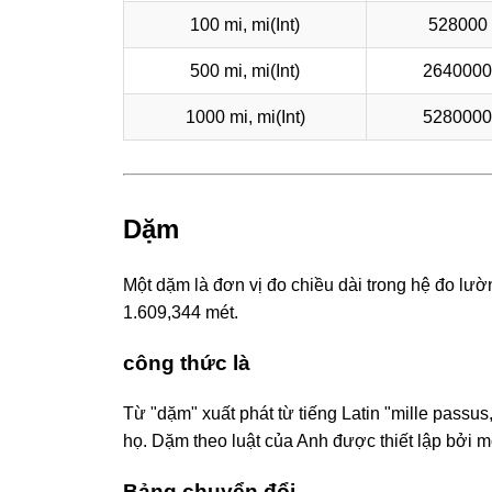
100 mi, mi(Int)
528000 
500 mi, mi(Int)
2640000 
1000 mi, mi(Int)
5280000 
Dặm
Một dặm là đơn vị đo chiều dài trong hệ đo lư
1.609,344 mét.
công thức là
Từ "dặm" xuất phát từ tiếng Latin "mille passu
họ. Dặm theo luật của Anh được thiết lập bởi 
Bảng chuyển đổi