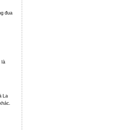
ng đua
 là
à La
khác.