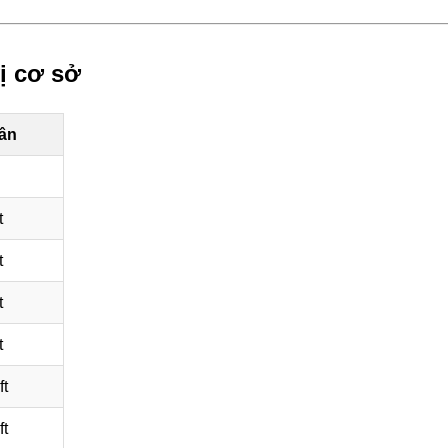
ị cơ sở
ân
t
t
t
t
ft
ft