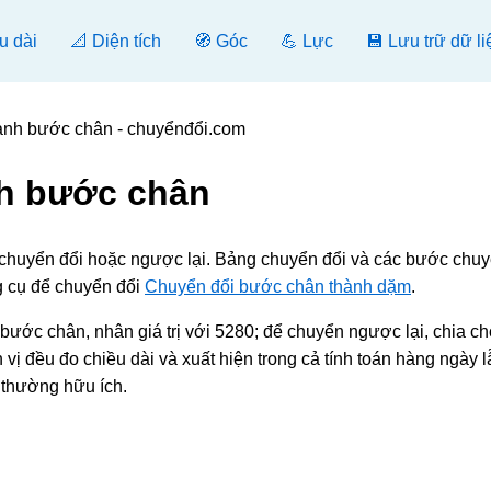
u dài
📐 Diện tích
🧭 Góc
💪 Lực
💾 Lưu trữ dữ li
ành bước chân - chuyểnđổi.com
h bước chân
], chuyển đổi hoặc ngược lại. Bảng chuyển đổi và các bước chuy
g cụ để chuyển đổi
Chuyển đổi bước chân thành dặm
.
 bước chân, nhân giá trị với 5280; để chuyển ngược lại, chia ch
 vị đều đo chiều dài và xuất hiện trong cả tính toán hàng ngày l
 thường hữu ích.