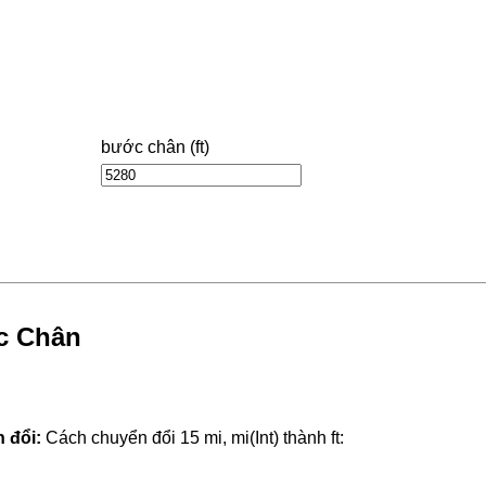
bước chân (ft)
c Chân
 đổi:
Cách chuyển đổi 15 mi, mi(Int) thành ft: