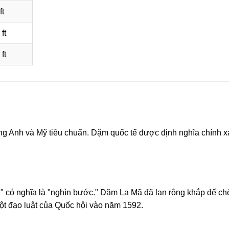
ft
ft
ft
ờng Anh và Mỹ tiêu chuẩn. Dặm quốc tế được định nghĩa chính x
s," có nghĩa là "nghìn bước." Dặm La Mã đã lan rộng khắp đế ch
một đạo luật của Quốc hội vào năm 1592.