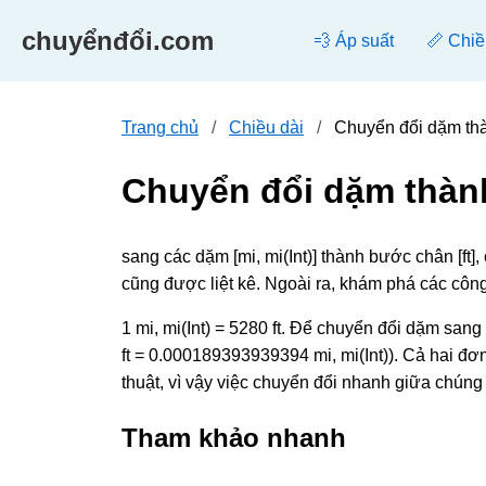
chuyểnđổi.com
💨 Áp suất
📏 Chiề
Trang chủ
Chiều dài
Chuyển đổi dặm th
Chuyển đổi dặm thàn
sang các dặm [mi, mi(Int)] thành bước chân [ft
cũng được liệt kê. Ngoài ra, khám phá các côn
1 mi, mi(Int) = 5280 ft. Để chuyển đổi dặm sang
ft = 0.000189393939394 mi, mi(Int)). Cả hai đơn
thuật, vì vậy việc chuyển đổi nhanh giữa chúng
Tham khảo nhanh