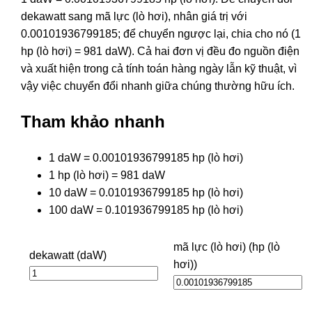
dekawatt sang mã lực (lò hơi), nhân giá trị với
0.00101936799185; để chuyển ngược lại, chia cho nó (1
hp (lò hơi) = 981 daW). Cả hai đơn vị đều đo nguồn điện
và xuất hiện trong cả tính toán hàng ngày lẫn kỹ thuật, vì
vậy việc chuyển đổi nhanh giữa chúng thường hữu ích.
Tham khảo nhanh
1 daW = 0.00101936799185 hp (lò hơi)
1 hp (lò hơi) = 981 daW
10 daW = 0.0101936799185 hp (lò hơi)
100 daW = 0.101936799185 hp (lò hơi)
mã lực (lò hơi) (hp (lò
dekawatt (daW)
hơi))