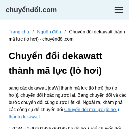
chuyểnđổi.com
Trang chủ
Nguồn điện
Chuyển đổi dekawatt thành
mã lực (lò hơi) - chuyểnđổi.com
Chuyển đổi dekawatt
thành mã lực (lò hơi)
sang các dekawatt [daW] thành mã lực (lò hơi) [hp (lò
hơi)], chuyển đổi hoặc ngược lại. Bảng chuyển đổi và các
bước chuyển đổi cũng được liệt kê. Ngoài ra, khám phá
các công cụ để chuyển đổi
Chuyển đổi mã lực (lò hơi)
thành dekawatt
.
1 daW = 0.00101936799185 hp (lò hơi). Để chuyển đổi