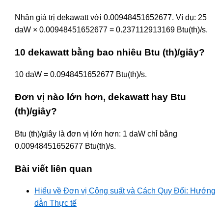
Nhân giá trị dekawatt với 0.00948451652677. Ví dụ: 25
daW × 0.00948451652677 = 0.237112913169 Btu(th)/s.
10 dekawatt bằng bao nhiêu Btu (th)/giây?
10 daW = 0.0948451652677 Btu(th)/s.
Đơn vị nào lớn hơn, dekawatt hay Btu
(th)/giây?
Btu (th)/giây là đơn vị lớn hơn: 1 daW chỉ bằng
0.00948451652677 Btu(th)/s.
Bài viết liên quan
Hiểu về Đơn vị Công suất và Cách Quy Đổi: Hướng
dẫn Thực tế