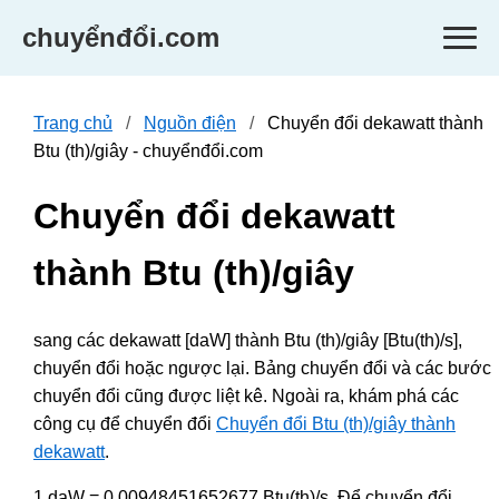
chuyểnđổi.com
Trang chủ
Nguồn điện
Chuyển đổi dekawatt thành
Btu (th)/giây - chuyểnđổi.com
Chuyển đổi dekawatt
thành Btu (th)/giây
sang các dekawatt [daW] thành Btu (th)/giây [Btu(th)/s],
chuyển đổi hoặc ngược lại. Bảng chuyển đổi và các bước
chuyển đổi cũng được liệt kê. Ngoài ra, khám phá các
công cụ để chuyển đổi
Chuyển đổi Btu (th)/giây thành
dekawatt
.
1 daW = 0.00948451652677 Btu(th)/s. Để chuyển đổi