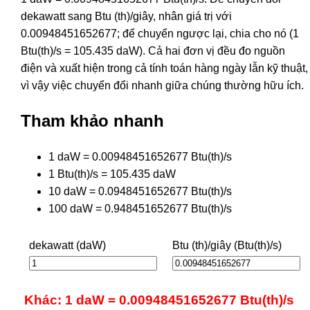
dekawatt sang Btu (th)/giây, nhân giá trị với
0.00948451652677; để chuyển ngược lại, chia cho nó (1
Btu(th)/s = 105.435 daW). Cả hai đơn vị đều đo nguồn
điện và xuất hiện trong cả tính toán hàng ngày lẫn kỹ thuật,
vì vậy việc chuyển đổi nhanh giữa chúng thường hữu ích.
Tham khảo nhanh
1 daW = 0.00948451652677 Btu(th)/s
1 Btu(th)/s = 105.435 daW
10 daW = 0.0948451652677 Btu(th)/s
100 daW = 0.948451652677 Btu(th)/s
dekawatt (daW)
Btu (th)/giây (Btu(th)/s)
Khác: 1 daW = 0.00948451652677 Btu(th)/s