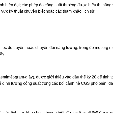
h hiện đại; các phép đo công suất thường được biểu thị bằng 
nh vực kỹ thuật chuyên biệt hoặc các tham khảo lịch sử.
ện tốc độ truyền hoặc chuyển đổi năng lượng, trong đó một erg m
ây.
ntimét-gram-giây), được giới thiệu vào đầu thế kỷ 20 để tính t
ể định lượng công suất trong các bối cảnh hệ CGS phổ biến, đặ
i các lĩnh vực khoa học chuyên biệt; đơn vị SI watt (W) được 