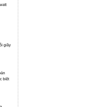
watt
ỗi giây
oán
c biệt
ưa