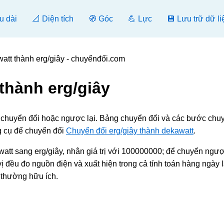
u dài
📐 Diện tích
🧭 Góc
💪 Lực
💾 Lưu trữ dữ li
att thành erg/giây - chuyểnđổi.com
thành erg/giây
], chuyển đổi hoặc ngược lại. Bảng chuyển đổi và các bước chu
g cụ để chuyển đổi
Chuyển đổi erg/giây thành dekawatt
.
tt sang erg/giây, nhân giá trị với 100000000; để chuyển ngược
ị đều đo nguồn điện và xuất hiện trong cả tính toán hàng ngày 
 thường hữu ích.