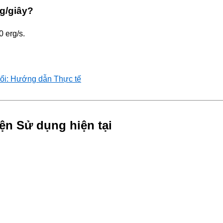
g/giây?
 erg/s.
ổi: Hướng dẫn Thực tế
ện Sử dụng hiện tại