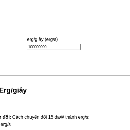
erg/giây (erg/s)
Erg/giây
 đổi:
Cách chuyển đổi 15 daW thành erg/s:
erg/s