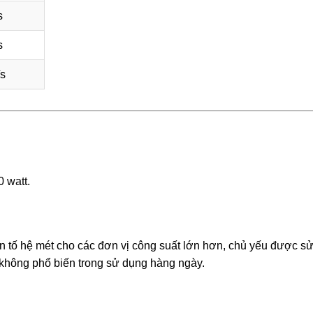
s
s
s
 watt.
n tố hệ mét cho các đơn vị công suất lớn hơn, chủ yếu được s
g không phổ biến trong sử dụng hàng ngày.