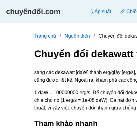
chuyểnđổi.com
💨 Áp suất
📏 Chiề
Trang chủ
Nguồn điện
Chuyển đổi dekaw
Chuyển đổi dekawatt 
sang các dekawatt [daW] thành erg/giây [erg/s
cũng được liệt kê. Ngoài ra, khám phá các côn
1 daW = 100000000 erg/s. Để chuyển đổi dekawa
chia cho nó (1 erg/s = 1e-08 daW). Cả hai đơn v
thuật, vì vậy việc chuyển đổi nhanh giữa chúng
Tham khảo nhanh