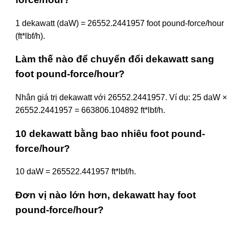
1 dekawatt (daW) = 26552.2441957 foot pound-force/hour
(ft*lbf/h).
Làm thế nào để chuyển đổi dekawatt sang
foot pound-force/hour?
Nhân giá trị dekawatt với 26552.2441957. Ví dụ: 25 daW ×
26552.2441957 = 663806.104892 ft*lbf/h.
10 dekawatt bằng bao nhiêu foot pound-
force/hour?
10 daW = 265522.441957 ft*lbf/h.
Đơn vị nào lớn hơn, dekawatt hay foot
pound-force/hour?