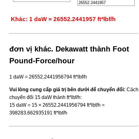
Khác: 1 daW = 26552.2441957 ft*lbf/h
đơn vị khác. Dekawatt thành Foot
Pound-Force/hour
1 daW = 26552.2441956794 ft*lbf/h
Vui lòng cung cấp giá trị bên dưới để chuyển đổi:
Cách
chuyển đổi 15 daW thành ft*lbf/h:
15 daW = 15 × 26552.2441956794 ft*lbf/h =
398283.662935191 ft*lbf/h