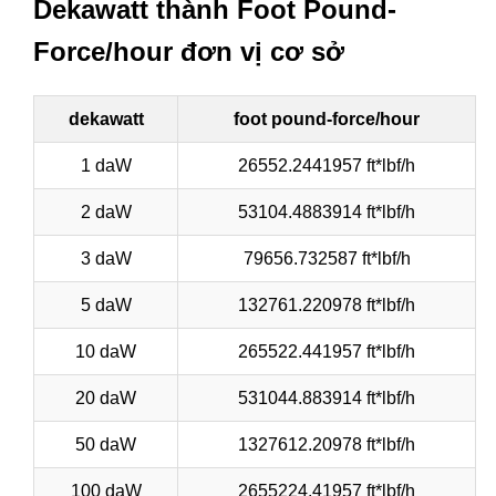
Dekawatt thành Foot Pound-
Force/hour đơn vị cơ sở
dekawatt
foot pound-force/hour
1 daW
26552.2441957 ft*lbf/h
2 daW
53104.4883914 ft*lbf/h
3 daW
79656.732587 ft*lbf/h
5 daW
132761.220978 ft*lbf/h
10 daW
265522.441957 ft*lbf/h
20 daW
531044.883914 ft*lbf/h
50 daW
1327612.20978 ft*lbf/h
100 daW
2655224.41957 ft*lbf/h