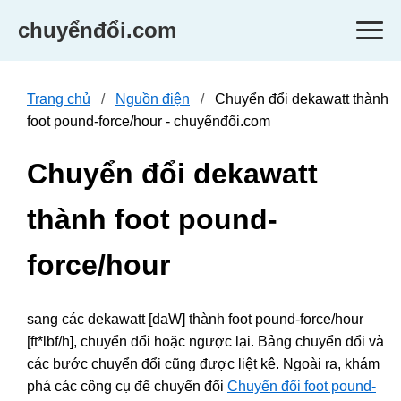
chuyểnđổi.com
Trang chủ
Nguồn điện
Chuyển đổi dekawatt thành
foot pound-force/hour - chuyểnđổi.com
Chuyển đổi dekawatt
thành foot pound-
force/hour
sang các dekawatt [daW] thành foot pound-force/hour
[ft*lbf/h], chuyển đổi hoặc ngược lại. Bảng chuyển đổi và
các bước chuyển đổi cũng được liệt kê. Ngoài ra, khám
phá các công cụ để chuyển đổi
Chuyển đổi foot pound-