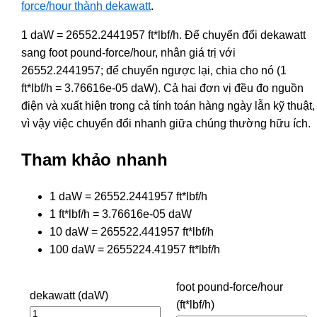
force/hour thành dekawatt
.
1 daW = 26552.2441957 ft*lbf/h. Để chuyển đổi dekawatt
sang foot pound-force/hour, nhân giá trị với
26552.2441957; để chuyển ngược lại, chia cho nó (1
ft*lbf/h = 3.76616e-05 daW). Cả hai đơn vị đều đo nguồn
điện và xuất hiện trong cả tính toán hàng ngày lẫn kỹ thuật,
vì vậy việc chuyển đổi nhanh giữa chúng thường hữu ích.
Tham khảo nhanh
1 daW = 26552.2441957 ft*lbf/h
1 ft*lbf/h = 3.76616e-05 daW
10 daW = 265522.441957 ft*lbf/h
100 daW = 2655224.41957 ft*lbf/h
foot pound-force/hour
dekawatt (daW)
(ft*lbf/h)