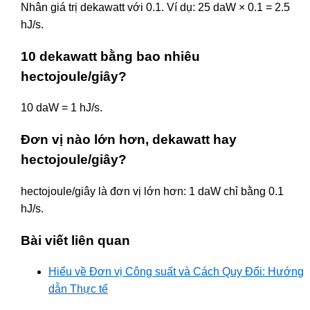
Nhân giá trị dekawatt với 0.1. Ví dụ: 25 daW × 0.1 = 2.5
hJ/s.
10 dekawatt bằng bao nhiêu
hectojoule/giây?
10 daW = 1 hJ/s.
Đơn vị nào lớn hơn, dekawatt hay
hectojoule/giây?
hectojoule/giây là đơn vị lớn hơn: 1 daW chỉ bằng 0.1
hJ/s.
Bài viết liên quan
Hiểu về Đơn vị Công suất và Cách Quy Đổi: Hướng
dẫn Thực tế