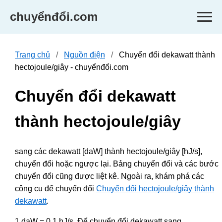
chuyểnđổi.com
Trang chủ
Nguồn điện
Chuyển đổi dekawatt thành
hectojoule/giây - chuyểnđổi.com
Chuyển đổi dekawatt
thành hectojoule/giây
sang các dekawatt [daW] thành hectojoule/giây [hJ/s],
chuyển đổi hoặc ngược lại. Bảng chuyển đổi và các bước
chuyển đổi cũng được liệt kê. Ngoài ra, khám phá các
công cụ để chuyển đổi
Chuyển đổi hectojoule/giây thành
dekawatt
.
1 daW = 0.1 hJ/s. Để chuyển đổi dekawatt sang