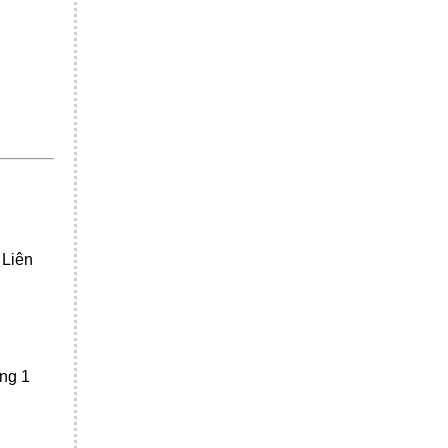
 Liên
áng 1