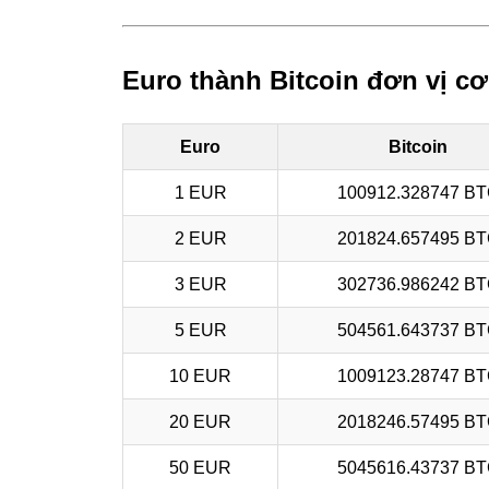
Euro thành Bitcoin đơn vị cơ
Euro
Bitcoin
1 EUR
100912.328747 B
2 EUR
201824.657495 B
3 EUR
302736.986242 B
5 EUR
504561.643737 B
10 EUR
1009123.28747 B
20 EUR
2018246.57495 B
50 EUR
5045616.43737 B