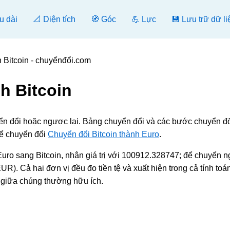
u dài
📐 Diện tích
🧭 Góc
💪 Lực
💾 Lưu trữ dữ li
 Bitcoin - chuyểnđổi.com
h Bitcoin
yển đổi hoặc ngược lại. Bảng chuyển đổi và các bước chuyển đ
để chuyển đổi
Chuyển đổi Bitcoin thành Euro
.
ro sang Bitcoin, nhân giá trị với 100912.328747; để chuyển 
R). Cả hai đơn vị đều đo tiền tệ và xuất hiện trong cả tính toá
h giữa chúng thường hữu ích.