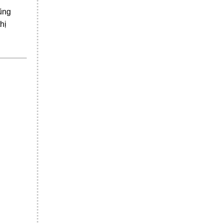
cũng
hị