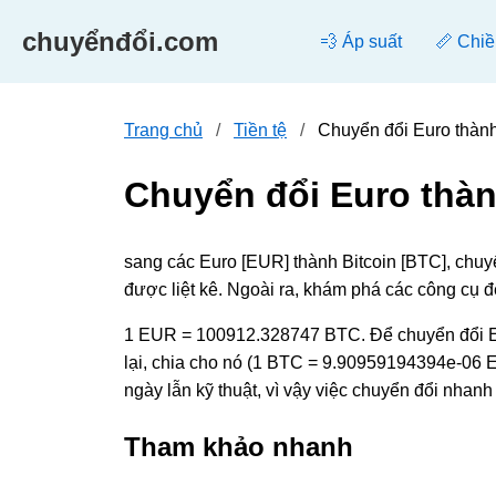
chuyểnđổi.com
💨 Áp suất
📏 Chiề
Trang chủ
Tiền tệ
Chuyển đổi Euro thành
Chuyển đổi Euro thàn
sang các Euro [EUR] thành Bitcoin [BTC], chu
được liệt kê. Ngoài ra, khám phá các công cụ 
1 EUR = 100912.328747 BTC. Để chuyển đổi Eu
lại, chia cho nó (1 BTC = 9.90959194394e-06 EU
ngày lẫn kỹ thuật, vì vậy việc chuyển đổi nhan
Tham khảo nhanh