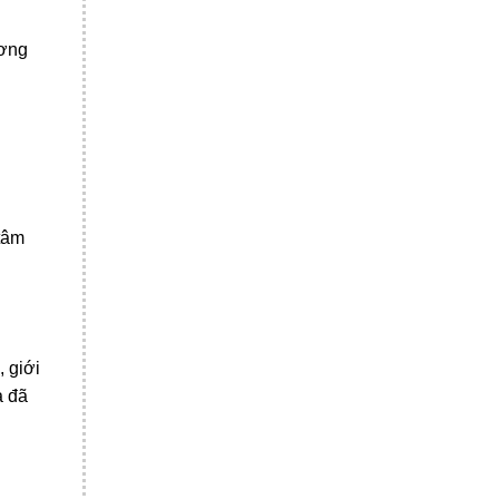
ương
 tâm
 giới
à đã