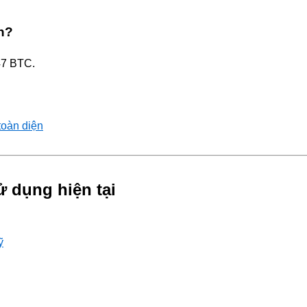
n?
47 BTC.
toàn diện
ử dụng hiện tại
ỹ