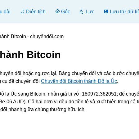
u dài
📐 Diện tích
🧭 Góc
💪 Lực
💾 Lưu trữ dữ li
hành Bitcoin - chuyểnđổi.com
thành Bitcoin
chuyển đổi hoặc ngược lại. Bảng chuyển đổi và các bước chuyể
g cụ để chuyển đổi
Chuyển đổi Bitcoin thành Đô la Úc
.
la Úc sang Bitcoin, nhân giá trị với 180972.362051; để chuy
-06 AUD). Cả hai đơn vị đều đo tiền tệ và xuất hiện trong cả t
n đổi nhanh giữa chúng thường hữu ích.