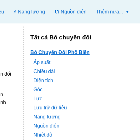
ệu
⚡ Năng lượng
🔌 Nguồn điện
Thêm nữa...
Tất cả Bộ chuyển đổi
Bộ Chuyển Đổi Phổ Biến
Áp suất
Chiều dài
n đổi
Diện tích
Góc
ển
Lực
ính
Lưu trữ dữ liệu
Năng lượng
Nguồn điện
Nhiệt độ