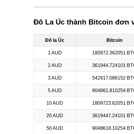
Đô La Úc thành Bitcoin đơn 
Đô la Úc
Bitcoin
1 AUD
180972.362051 B
2 AUD
361944.724101 B
3 AUD
542917.086152 B
5 AUD
904861.810254 B
10 AUD
1809723.62051 B
20 AUD
3619447.24101 B
50 AUD
9048618.10254 B