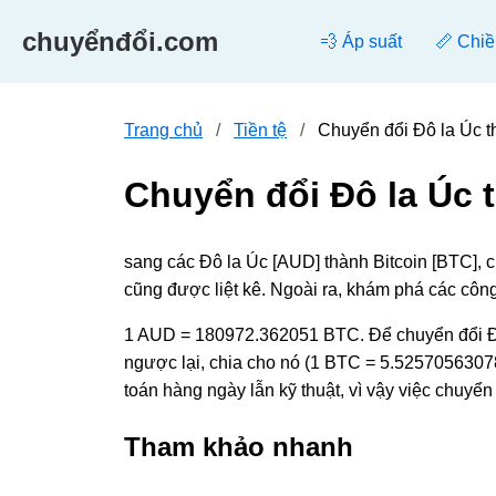
chuyểnđổi.com
💨 Áp suất
📏 Chiề
Trang chủ
Tiền tệ
Chuyển đổi Đô la Úc t
Chuyển đổi Đô la Úc 
sang các Đô la Úc [AUD] thành Bitcoin [BTC], 
cũng được liệt kê. Ngoài ra, khám phá các côn
1 AUD = 180972.362051 BTC. Để chuyển đổi Đô 
ngược lại, chia cho nó (1 BTC = 5.52570563078e
toán hàng ngày lẫn kỹ thuật, vì vậy việc chuyể
Tham khảo nhanh