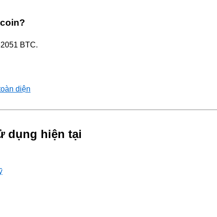
tcoin?
362051 BTC.
toàn diện
ử dụng hiện tại
ỹ