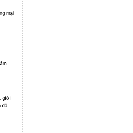
ơng mại
 tâm
 giới
à đã