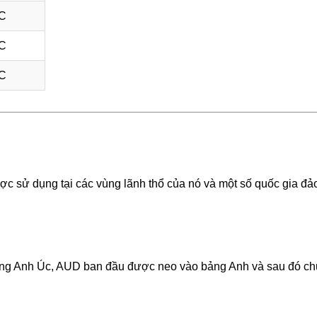
TC
TC
TC
ược sử dụng tại các vùng lãnh thổ của nó và một số quốc gia đả
bảng Anh Úc, AUD ban đầu được neo vào bảng Anh và sau đó c