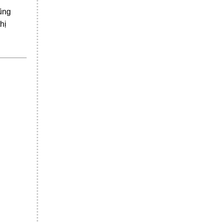
cũng
hị