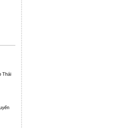
o Thái
huyển