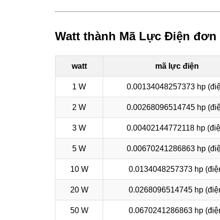
Watt thành Mã Lực Điện đơn 
watt
mã lực điện
1 W
0.00134048257373 hp (điệ
2 W
0.00268096514745 hp (điệ
3 W
0.00402144772118 hp (điệ
5 W
0.00670241286863 hp (điệ
10 W
0.0134048257373 hp (điệ
20 W
0.0268096514745 hp (điệ
50 W
0.0670241286863 hp (điệ