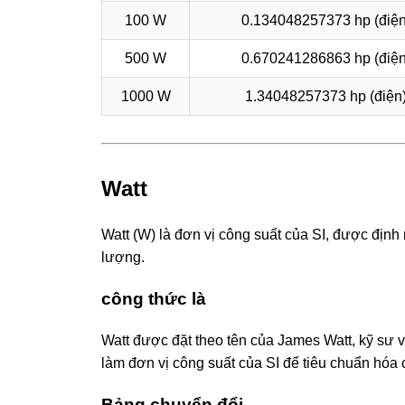
100 W
0.134048257373 hp (điện
500 W
0.670241286863 hp (điện
1000 W
1.34048257373 hp (điện
Watt
Watt (W) là đơn vị công suất của SI, được định 
lượng.
công thức là
Watt được đặt theo tên của James Watt, kỹ sư
làm đơn vị công suất của SI để tiêu chuẩn hóa 
Bảng chuyển đổi