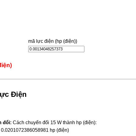
mã lực điện (hp (điện))
điện)
Lực Điện
 đổi:
Cách chuyển đổi 15 W thành hp (điện):
= 0.0201072386058981 hp (điện)