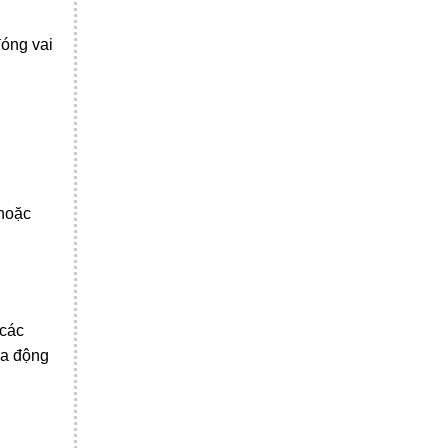
đóng vai
 hoặc
 các
ủa động