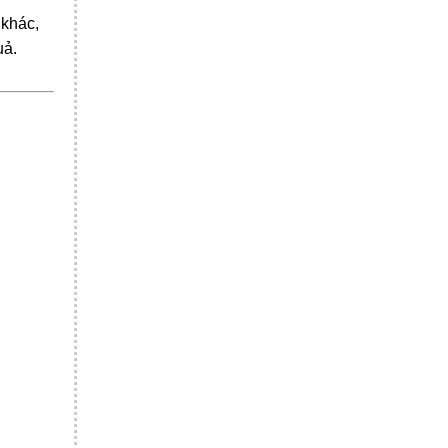
 khác,
uả.