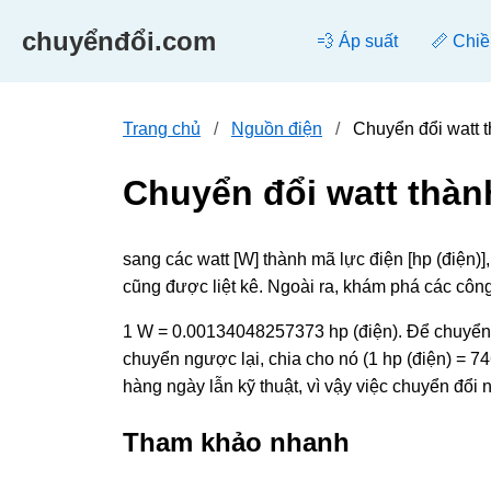
chuyểnđổi.com
💨 Áp suất
📏 Chiề
Trang chủ
Nguồn điện
Chuyển đổi watt 
Chuyển đổi watt thàn
sang các watt [W] thành mã lực điện [hp (điện)
cũng được liệt kê. Ngoài ra, khám phá các côn
1 W = 0.00134048257373 hp (điện). Để chuyển đ
chuyển ngược lại, chia cho nó (1 hp (điện) = 74
hàng ngày lẫn kỹ thuật, vì vậy việc chuyển đổi
Tham khảo nhanh