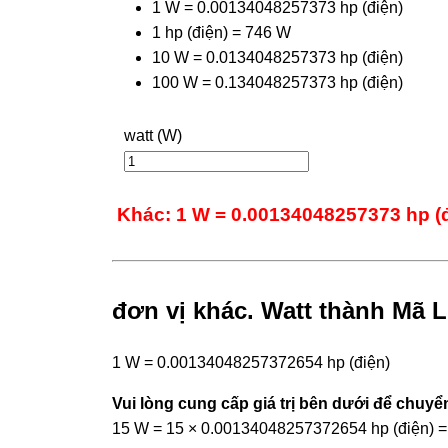
1 W = 0.00134048257373 hp (điện)
1 hp (điện) = 746 W
10 W = 0.0134048257373 hp (điện)
100 W = 0.134048257373 hp (điện)
watt (W)
Khác: 1 W = 0.00134048257373 hp (
đơn vị khác. Watt thành Mã 
1 W = 0.00134048257372654 hp (điện)
Vui lòng cung cấp giá trị bên dưới để chuyển
15 W = 15 × 0.00134048257372654 hp (điện) 