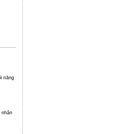
ổi năng
p nhận