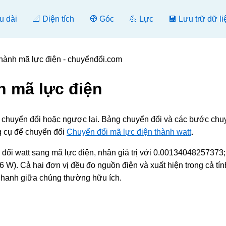
u dài
📐 Diện tích
🧭 Góc
💪 Lực
💾 Lưu trữ dữ li
thành mã lực điện - chuyểnđổi.com
h mã lực điện
], chuyển đổi hoặc ngược lại. Bảng chuyển đổi và các bước chu
g cụ để chuyển đổi
Chuyển đổi mã lực điện thành watt
.
ổi watt sang mã lực điện, nhân giá trị với 0.00134048257373;
6 W). Cả hai đơn vị đều đo nguồn điện và xuất hiện trong cả tín
 nhanh giữa chúng thường hữu ích.