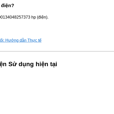
 điện?
.00134048257373 hp (điện).
ổi: Hướng dẫn Thực tế
ện Sử dụng hiện tại