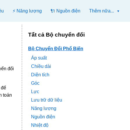
ệu
⚡ Năng lượng
🔌 Nguồn điện
Thêm nữa...
Tất cả Bộ chuyển đổi
Bộ Chuyển Đổi Phổ Biến
Áp suất
Chiều dài
yển đổi
Diện tích
Góc
 để
Lực
h toán
Lưu trữ dữ liệu
Năng lượng
Nguồn điện
Nhiệt độ