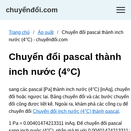
chuyểnđổi.com
Trang chủ
Áp suất
Chuyển đổi pascal thành inch
nước (4°C) - chuyểnđổi.com
Chuyển đổi pascal thành
inch nước (4°C)
sang các pascal [Pa] thành inch nước (4°C) [inAq], chuyển
đổi hoặc ngược lại. Bảng chuyển đổi và các bước chuyển
đổi cũng được liệt kê. Ngoài ra, khám phá các công cụ để
chuyển đổi
Chuyển đổi inch nước (4°C) thành pascal
.
1 Pa = 0.00401474213311 inAq. Để chuyển đổi pascal
sang inch nước (4°C), nhân giá trị với 0.00401474213311;