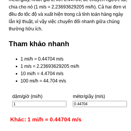
chia cho nó (1 m/s = 2.23693629205 mi/h). Cả hai đơn vị
đều đo tốc độ và xuất hiện trong cả tính toán hàng ngày
lẫn kỹ thuật, vì vậy việc chuyển đổi nhanh giữa chúng
thường hữu ích.
Tham khảo nhanh
1 mi/h = 0.44704 m/s
1 m/s = 2.23693629205 mi/h
10 mi/h = 4.4704 m/s
100 mi/h = 44.704 m/s
dặm/giờ (mi/h)
métơ/giây (m/s)
Khác: 1 mi/h = 0.44704 m/s