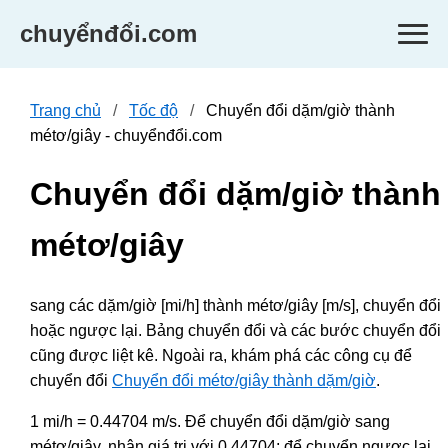
chuyểnđổi.com
Trang chủ
Tốc độ
Chuyển đổi dặm/giờ thành
métơ/giây - chuyểnđổi.com
Chuyển đổi dặm/giờ thành
métơ/giây
sang các dặm/giờ [mi/h] thành métơ/giây [m/s], chuyển đổi
hoặc ngược lại. Bảng chuyển đổi và các bước chuyển đổi
cũng được liệt kê. Ngoài ra, khám phá các công cụ để
chuyển đổi
Chuyển đổi métơ/giây thành dặm/giờ
.
1 mi/h = 0.44704 m/s. Để chuyển đổi dặm/giờ sang
métơ/giây, nhân giá trị với 0.44704; để chuyển ngược lại,