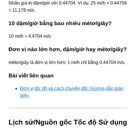
Nhân giá trị dặm/giờ với 0.44704. Ví dụ: 25 mi/h × 0.44704
= 11.176 m/s.
10 dặm/giờ bằng bao nhiêu métơ/giây?
10 mi/h = 4.4704 m/s.
Đơn vị nào lớn hơn, dặm/giờ hay métơ/giây?
métơ/giây là đơn vị lớn hơn: 1 mi/h chỉ bằng 0.44704 m/s.
Bài viết liên quan
Đơn vị tốc độ và cách chuyển đổi: Hướng dẫn toàn
diện
Lịch sử/Nguồn gốc Tốc độ Sử dụng