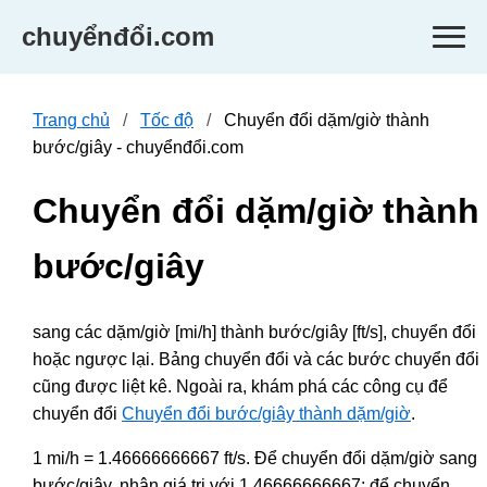
chuyểnđổi.com
Trang chủ
Tốc độ
Chuyển đổi dặm/giờ thành
bước/giây - chuyểnđổi.com
Chuyển đổi dặm/giờ thành
bước/giây
sang các dặm/giờ [mi/h] thành bước/giây [ft/s], chuyển đổi
hoặc ngược lại. Bảng chuyển đổi và các bước chuyển đổi
cũng được liệt kê. Ngoài ra, khám phá các công cụ để
chuyển đổi
Chuyển đổi bước/giây thành dặm/giờ
.
1 mi/h = 1.46666666667 ft/s. Để chuyển đổi dặm/giờ sang
bước/giây, nhân giá trị với 1.46666666667; để chuyển