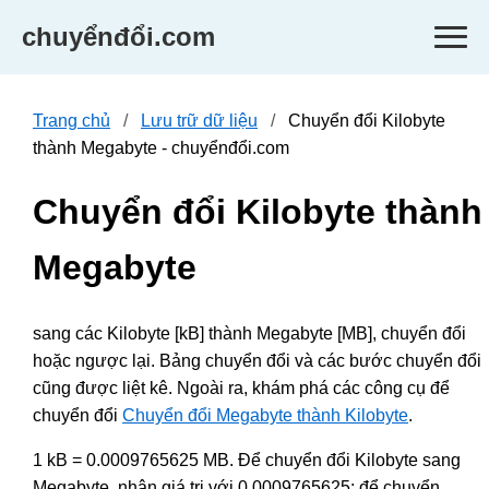
chuyểnđổi.com
Trang chủ
Lưu trữ dữ liệu
Chuyển đổi Kilobyte
thành Megabyte - chuyểnđổi.com
Chuyển đổi Kilobyte thành
Megabyte
sang các Kilobyte [kB] thành Megabyte [MB], chuyển đổi
hoặc ngược lại. Bảng chuyển đổi và các bước chuyển đổi
cũng được liệt kê. Ngoài ra, khám phá các công cụ để
chuyển đổi
Chuyển đổi Megabyte thành Kilobyte
.
1 kB = 0.0009765625 MB. Để chuyển đổi Kilobyte sang
Megabyte, nhân giá trị với 0.0009765625; để chuyển