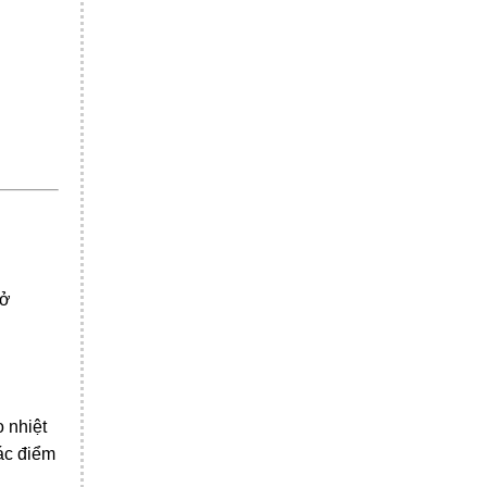
 ở
 nhiệt
ác điểm