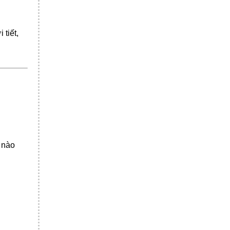
 tiết,
ị nào