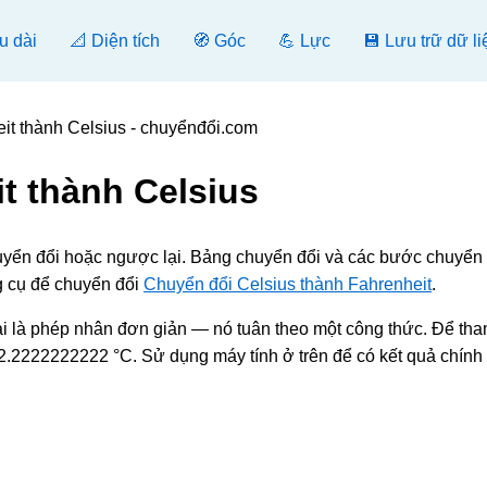
u dài
📐 Diện tích
🧭 Góc
💪 Lực
💾 Lưu trữ dữ li
it thành Celsius - chuyểnđổi.com
t thành Celsius
chuyển đổi hoặc ngược lại. Bảng chuyển đổi và các bước chuyển
g cụ để chuyển đổi
Chuyển đổi Celsius thành Fahrenheit
.
i là phép nhân đơn giản — nó tuân theo một công thức. Để tha
.2222222222 °C. Sử dụng máy tính ở trên để có kết quả chính 