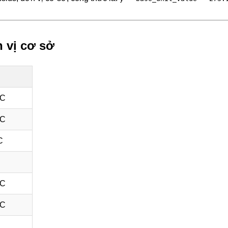
 vị cơ sở
°C
°C
C
°C
°C