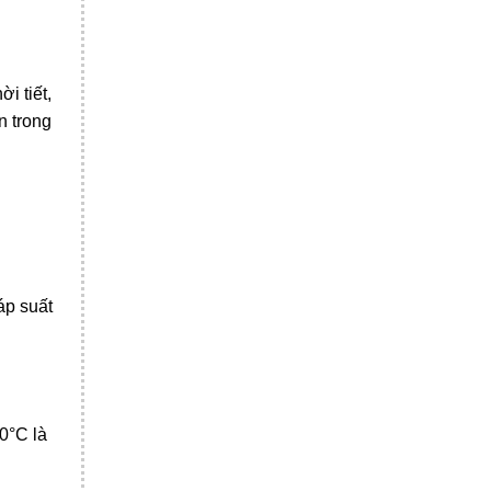
i tiết,
n trong
áp suất
0°C là