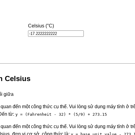
Celsius (°C)
h Celsius
ổi giữa
quan đến một công thức cụ thể. Vui lòng sử dụng máy tính ở tr
Đến từ:
y = (Fahrenheit - 32) * (5/9) + 273.15
quan đến một công thức cụ thể. Vui lòng sử dụng máy tính ở tr
sius, đơn vị cơ sở, công thức là:
y = base_unit_value - 273.