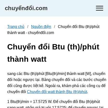
chuyểnđổi.com
Trang chủ
Nguồn điện
Chuyển đổi Btu (th)/phút
thành watt - chuyểnđổi.com
Chuyển đổi Btu (th)/phút
thành watt
sang các Btu (th)/phút [Btu(th)/min] thành watt [W], chuyển
đổi hoặc ngược lại. Bảng chuyển đổi và các bước chuyển
đổi cũng được liệt kê. Ngoài ra, khám phá các công cụ để
chuyển đổi
Chuyển đổi watt thành Btu (th)/phút
.
1 Btu(th)/min = 17.5725 W. Để chuyển đổi Btu (th)/phút
sang watt, nhân giá trị với 17.5725; để chuyển ngược lại,