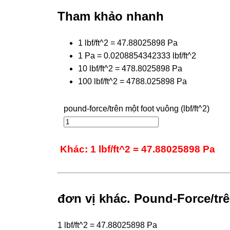
Tham khảo nhanh
1 lbf/ft^2 = 47.88025898 Pa
1 Pa = 0.0208854342333 lbf/ft^2
10 lbf/ft^2 = 478.8025898 Pa
100 lbf/ft^2 = 4788.025898 Pa
pound-force/trên một foot vuông (lbf/ft^2)
Khác: 1 lbf/ft^2 = 47.88025898 Pa
đơn vị khác. Pound-Force/tr
1 lbf/ft^2 = 47.88025898 Pa