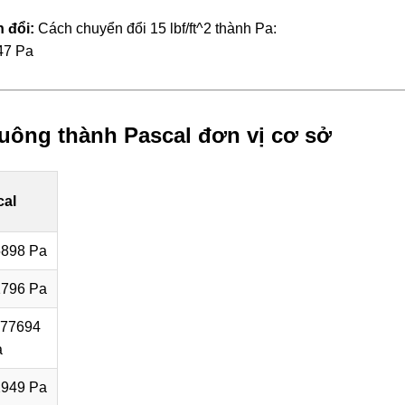
 đổi:
Cách chuyển đổi 15 lbf/ft^2 thành Pa:
47 Pa
uông thành Pascal đơn vị cơ sở
cal
5898 Pa
1796 Pa
077694
a
2949 Pa