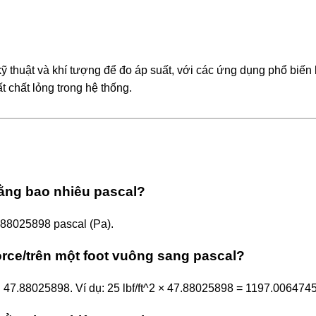
ỹ thuật và khí tượng để đo áp suất, với các ứng dụng phổ biến
t chất lỏng trong hệ thống.
bằng bao nhiêu pascal?
7.88025898 pascal (Pa).
rce/trên một foot vuông sang pascal?
ới 47.88025898. Ví dụ: 25 lbf/ft^2 × 47.88025898 = 1197.006474