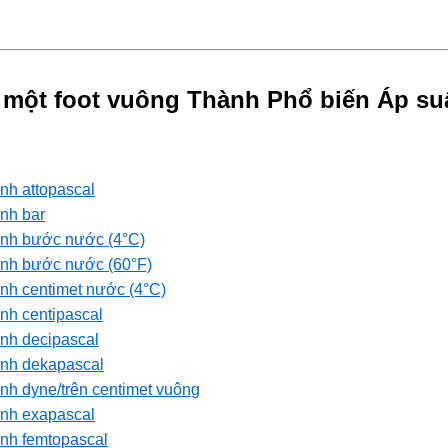
 một foot vuông Thành Phổ biến Áp su
ành attopascal
ành bar
hành bước nước (4°C)
hành bước nước (60°F)
ành centimet nước (4°C)
ành centipascal
ành decipascal
ành dekapascal
ành dyne/trên centimet vuông
ành exapascal
ành femtopascal