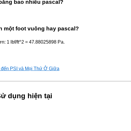
 bằng bao nhiêu pascal?
ên một foot vuông hay pascal?
ơn: 1 lbf/ft^2 = 47.88025898 Pa.
l đến PSI và Mọi Thứ Ở Giữa
ử dụng hiện tại