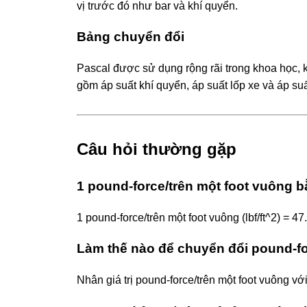
vị trước đó như bar và khí quyển.
Bảng chuyển đổi
Pascal được sử dụng rộng rãi trong khoa học, k
gồm áp suất khí quyển, áp suất lốp xe và áp suấ
Câu hỏi thường gặp
1 pound-force/trên một foot vuông 
1 pound-force/trên một foot vuông (lbf/ft^2) = 4
Làm thế nào để chuyển đổi pound-fo
Nhân giá trị pound-force/trên một foot vuông v