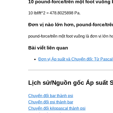
10 pound-force/trên một foot vuông
10 lbf/ft^2 = 478.8025898 Pa.
Đơn vị nào lớn hơn, pound-force/tr
pound-force/trên một foot vuông là đơn vị lớn h
Bài viết liên quan
Đơn vị Áp suất và Chuyển đổi: Từ Pasca
Lịch sử/Nguồn gốc Áp suất S
Chuyển đổi bar thành psi
Chuyển đổi psi thành bar
Chuyển đổi kilopascal thành psi