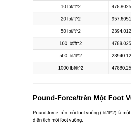
10 lbf/ft^2
478.802
20 lbf/ft^2
957.605
50 lbf/ft^2
2394.01
100 lbf/ft^2
4788.02
500 lbf/ft^2
23940.1
1000 lbf/ft^2
47880.2
Pound-Force/trên Một Foot 
Pound-force trên mỗi foot vuông (lbf/ft^2) là mộ
diện tích một foot vuông.