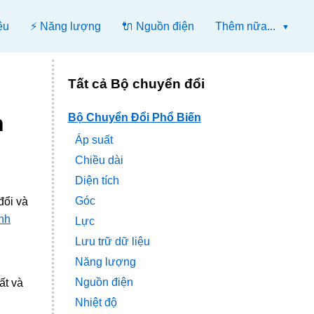
ệu
⚡ Năng lượng
🔌 Nguồn điện
Thêm nữa...
Tất cả Bộ chuyển đổi
h
Bộ Chuyển Đổi Phổ Biến
Áp suất
Chiều dài
Diện tích
Góc
đổi và
nh
Lực
Lưu trữ dữ liệu
Năng lượng
Nguồn điện
ất và
Nhiệt độ