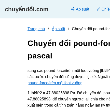
chuyểnđổi.com
💨 Áp suất
📏 Chiề
Trang chủ
Áp suất
Chuyển đổi pound-for
Chuyển đổi pound-for
pascal
sang các pound-force/trên một foot vuông [lbf/f
các bước chuyển đổi cũng được liệt kê. Ngoài
pound-force/trên một foot vuông
.
1 lbf/ft^2 = 47.88025898 Pa. Để chuyển đổi poun
47.88025898; để chuyển ngược lại, chia cho nó 
xuất hiện trong cả tính toán hàng ngày lẫn kỹ t