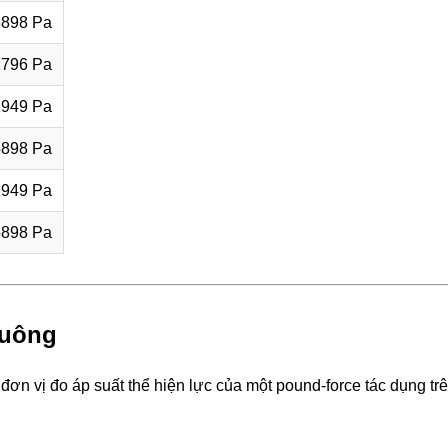
5898 Pa
1796 Pa
2949 Pa
5898 Pa
2949 Pa
5898 Pa
Vuông
t đơn vị đo áp suất thể hiện lực của một pound-force tác dụng tr