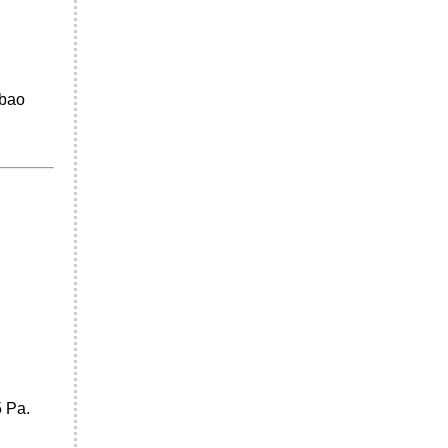
 bao
5 Pa.