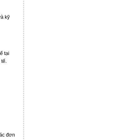
và kỹ
ể tại
tế.
các đơn