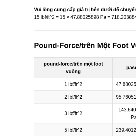
Vui lòng cung cấp giá trị bên dưới để chuyển
15 lbf/ft^2 = 15 × 47.88025898 Pa = 718.20388
Pound-Force/trên Một Foot V
pound-force/trên một foot
pas
vuông
1 lbf/ft^2
47.8802
2 lbf/ft^2
95.7605
143.64
3 lbf/ft^2
P
5 lbf/ft^2
239.401