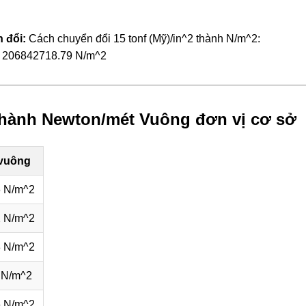
 đổi:
Cách chuyển đổi 15 tonf (Mỹ)/in^2 thành N/m^2:
 = 206842718.79 N/m^2
thành Newton/mét Vuông đơn vị cơ sở
 vuông
 N/m^2
 N/m^2
 N/m^2
 N/m^2
 N/m^2