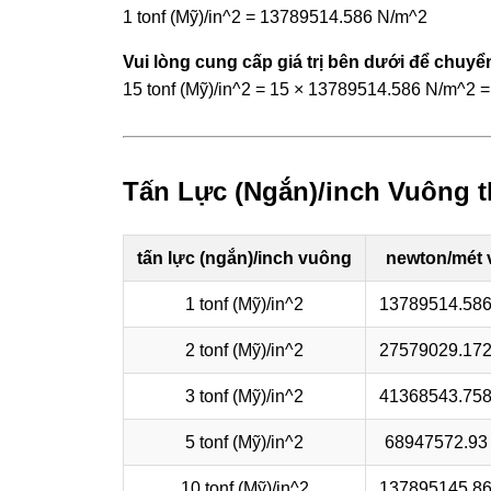
1 tonf (Mỹ)/in^2 = 13789514.586 N/m^2
Vui lòng cung cấp giá trị bên dưới để chuyển
15 tonf (Mỹ)/in^2 = 15 × 13789514.586 N/m^2
Tấn Lực (Ngắn)/inch Vuông 
tấn lực (ngắn)/inch vuông
newton/mét
1 tonf (Mỹ)/in^2
13789514.586
2 tonf (Mỹ)/in^2
27579029.172
3 tonf (Mỹ)/in^2
41368543.758
5 tonf (Mỹ)/in^2
68947572.93
10 tonf (Mỹ)/in^2
137895145.86