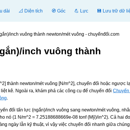
u dài
📐 Diện tích
🧭 Góc
💪 Lực
💾 Lưu trữ dữ li
ngắn)/inch vuông thành newton/mét vuông - chuyểnđổi.com
ngắn)/inch vuông thành
in^2] thành newton/mét vuông [N/m^2], chuyển đổi hoặc ngược l
liệt kê. Ngoài ra, khám phá các công cụ để chuyển đổi
Chuyển 
uông
.
yển đổi tấn lực (ngắn)/inch vuông sang newton/mét vuông, nhân 
ho nó (1 N/m^2 = 7.25188688669e-08 tonf (Mỹ)/in^2). Cả hai đơ
hàng ngày lẫn kỹ thuật, vì vậy việc chuyển đổi nhanh giữa chúng