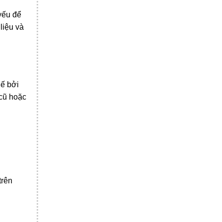
yếu để
liệu và
hế bởi
 cũ hoặc
trên