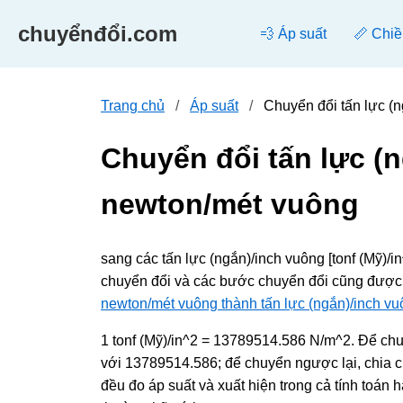
chuyểnđổi.com
💨 Áp suất
📏 Chiề
Trang chủ
Áp suất
Chuyển đổi tấn lực (
Chuyển đổi tấn lực (
newton/mét vuông
sang các tấn lực (ngắn)/inch vuông [tonf (Mỹ)/
chuyển đổi và các bước chuyển đổi cũng được 
newton/mét vuông thành tấn lực (ngắn)/inch v
1 tonf (Mỹ)/in^2 = 13789514.586 N/m^2. Để chu
với 13789514.586; để chuyển ngược lại, chia c
đều đo áp suất và xuất hiện trong cả tính toán 