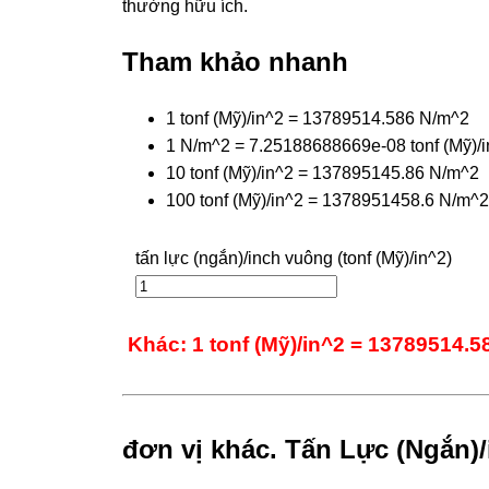
thường hữu ích.
Tham khảo nhanh
1 tonf (Mỹ)/in^2 = 13789514.586 N/m^2
1 N/m^2 = 7.25188688669e-08 tonf (Mỹ)/
10 tonf (Mỹ)/in^2 = 137895145.86 N/m^2
100 tonf (Mỹ)/in^2 = 1378951458.6 N/m^2
tấn lực (ngắn)/inch vuông (tonf (Mỹ)/in^2)
Khác: 1 tonf (Mỹ)/in^2 = 13789514.
đơn vị khác. Tấn Lực (Ngắn