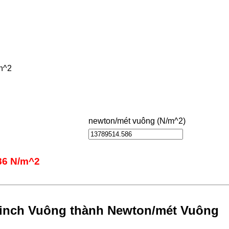
in^2
newton/mét vuông (N/m^2)
586 N/m^2
)/inch Vuông thành Newton/mét Vuông