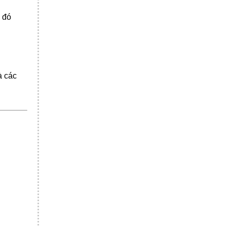
c đó
à các