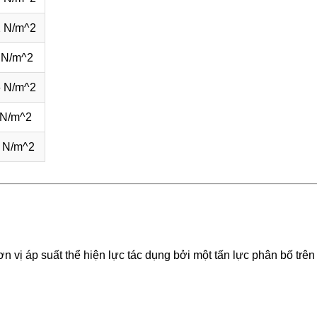
 N/m^2
 N/m^2
 N/m^2
 N/m^2
 N/m^2
ơn vị áp suất thể hiện lực tác dụng bởi một tấn lực phân bố trên