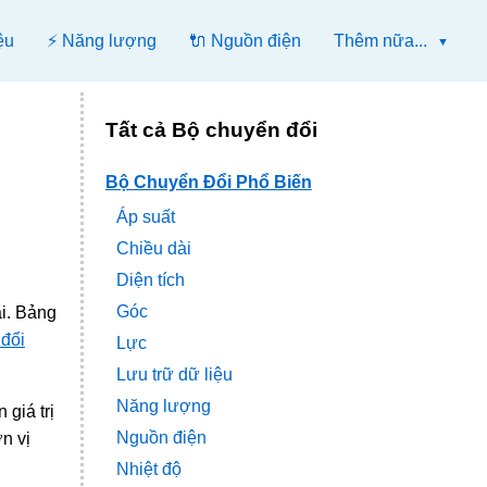
ệu
⚡ Năng lượng
🔌 Nguồn điện
Thêm nữa...
Tất cả Bộ chuyển đổi
Bộ Chuyển Đổi Phổ Biến
Áp suất
Chiều dài
Diện tích
Góc
ại. Bảng
đổi
Lực
Lưu trữ dữ liệu
Năng lượng
giá trị
Nguồn điện
n vị
Nhiệt độ