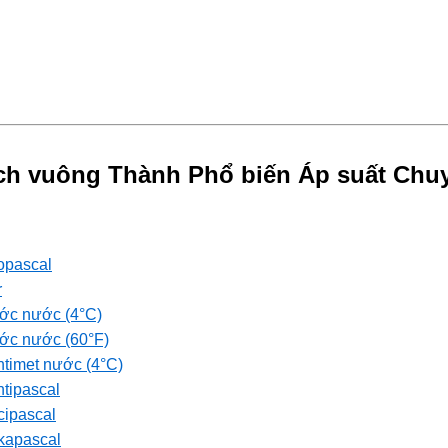
nch vuông Thành Phổ biến Áp suất Chu
topascal
r
ước nước (4°C)
ước nước (60°F)
ntimet nước (4°C)
ntipascal
cipascal
ekapascal