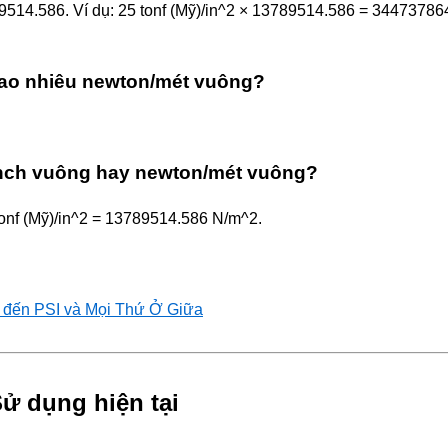
789514.586. Ví dụ: 25 tonf (Mỹ)/in^2 × 13789514.586 = 34473786
bao nhiêu newton/mét vuông?
/inch vuông hay newton/mét vuông?
 tonf (Mỹ)/in^2 = 13789514.586 N/m^2.
l đến PSI và Mọi Thứ Ở Giữa
ử dụng hiện tại