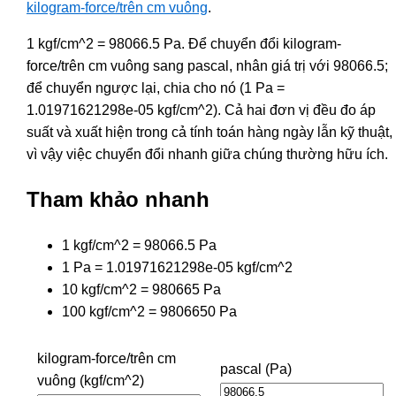
kilogram-force/trên cm vuông
.
1 kgf/cm^2 = 98066.5 Pa. Để chuyển đổi kilogram-
force/trên cm vuông sang pascal, nhân giá trị với 98066.5;
để chuyển ngược lại, chia cho nó (1 Pa =
1.01971621298e-05 kgf/cm^2). Cả hai đơn vị đều đo áp
suất và xuất hiện trong cả tính toán hàng ngày lẫn kỹ thuật,
vì vậy việc chuyển đổi nhanh giữa chúng thường hữu ích.
Tham khảo nhanh
1 kgf/cm^2 = 98066.5 Pa
1 Pa = 1.01971621298e-05 kgf/cm^2
10 kgf/cm^2 = 980665 Pa
100 kgf/cm^2 = 9806650 Pa
kilogram-force/trên cm
pascal (Pa)
vuông (kgf/cm^2)